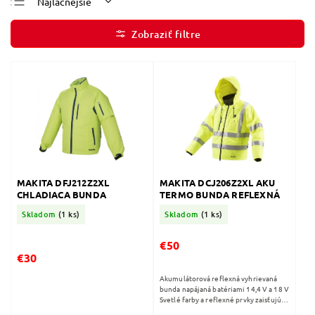
Najlacnejšie
Najdrahšie
Najpredávanejšie
Abecedne
MAKITA DFJ212Z2XL
MAKITA DCJ206Z2XL AKU
CHLADIACA BUNDA
TERMO BUNDA REFLEXNÁ
Skladom
(1 ks)
Skladom
(1 ks)
€50
€30
Akumulátorová reflexná vyhrievaná
bunda napájaná batériami 14,4 V a 18 V
Svetlé farby a reflexné prvky zaisťujú
vynikajúcu viditeľnosť pre používateľa,