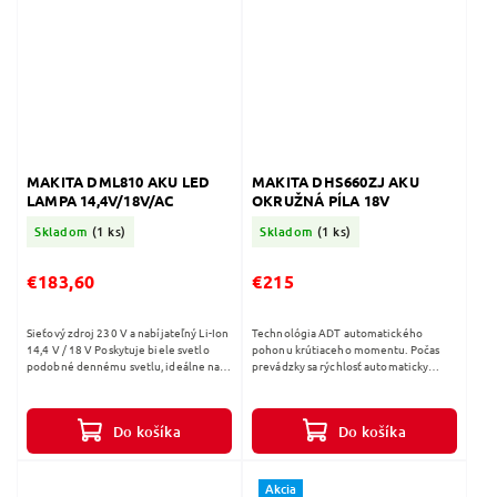
MAKITA DML810 AKU LED
MAKITA DHS660ZJ AKU
LAMPA 14,4V/18V/AC
OKRUŽNÁ PÍLA 18V
Skladom
(1 ks)
Skladom
(1 ks)
€183,60
€215
Sieťový zdroj 230 V a nabíjateľný Li-Ion
Technológia ADT automatického
14,4 V / 18 V Poskytuje biele svetlo
pohonu krútiaceho momentu. Počas
podobné dennému svetlu, ideálne na
prevádzky sa rýchlosť automaticky
osvetlenie pracovísk 3 úrovne
nastaví, aby sa dosiahol optimálny
nastavenia jasu Možnosť nastavenia...
výkon podľa potreby Elektrická brzda
motora...
Do košíka
Do košíka
Akcia