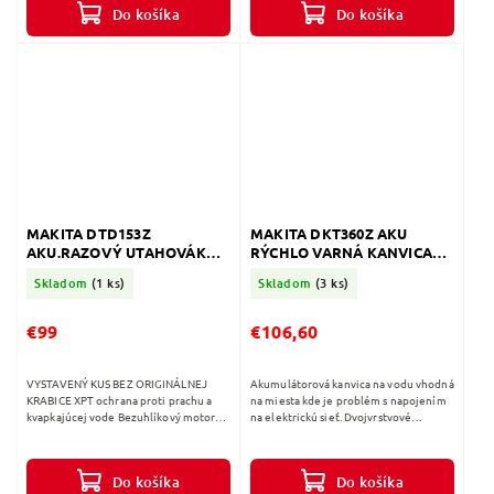
Do košíka
Do košíka
MAKITA DTD153Z
MAKITA DKT360Z AKU
AKU.RAZOVÝ UTAHOVÁK
RÝCHLO VARNÁ KANVICA
18V
2x18V
Skladom
(1 ks)
Skladom
(3 ks)
€99
€106,60
VYSTAVENÝ KUS BEZ ORIGINÁLNEJ
Akumulátorová kanvica na vodu vhodná
KRABICE XPT ochrana proti prachu a
na miesta kde je problém s napojením
kvapkajúcej vode Bezuhlíkový motor
na elektrickú sieť. Dvojvrstvové
LED - osvetlenie pracovnej plochy
nerezové vnútro termosky a vonkajšie
Motorová brzda Dodávané bez...
plastové kryty poskytujú...
Do košíka
Do košíka