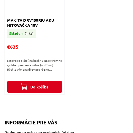
MAKITA DRV150RFJ AKU
NITOVAČKA 18V
Skladom
(1 ks)
€635
Nitovacia pištoľ na batériu na extrémne
rýchle upevnenie nitov (oblúkov).
Rýchla výmena dýzy pre rôzne
priemery nitov. Nit je pevne
pripevnený k dýze pre prácu v
akejkoľvek...
Do košíka
INFORMÁCIE PRE VÁS
Podmienky ochrany osobných údajov