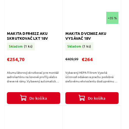
–35 %
MAKITA DFR452Z AKU
MAKITA DVC560Z AKU
SKRUTKOVAČ LXT 18V
VYSÁVAČ 18V
Skladom
(1 ks)
Skladom
(1 ks)
€254,70
€264
€409,99
Akumulátorový skrutkovač pre montáž
Vybavený HEPA filtrom Vysoká
sadrokartónu na kovové profily alebo
účinnosť odsávania prachu podobná
drevené rámy. Vybavený automatickým
sieťovému ekvivalentu dostupnému na
systémom štrat / stop ("Push-drive"):
trhu Rovnomerne rozložená sacia sila
motor sa zastaví hneď ako sa...
po celej šírke Šírka čistenia - 318 mm...
Do košíka
Do košíka