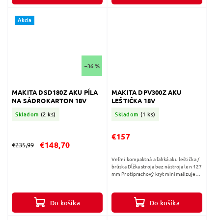
Akcia
–36 %
MAKITA DSD180Z AKU PÍLA
MAKITA DPV300Z AKU
NA SÁDROKARTON 18V
LEŠTIČKA 18V
Skladom
(2 ks)
Skladom
(1 ks)
€157
€148,70
€235,99
Veľmi kompaktná a ľahká aku leštička /
brúska Dĺžka stroja bez nástroja len 127
mm Protiprachový kryt minimalizuje
vnikanie vlneného prachu pri leštení
vlnenou podložkou do...
Do košíka
Do košíka