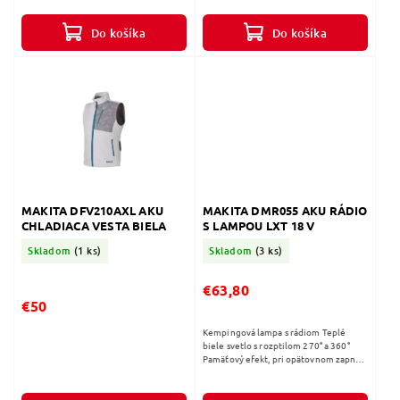
čím sa zvyšuje jeho...
Do košíka
Do košíka
MAKITA DFV210AXL AKU
MAKITA DMR055 AKU RÁDIO
CHLADIACA VESTA BIELA
S LAMPOU LXT 18 V
Skladom
(1 ks)
Skladom
(3 ks)
€63,80
€50
Kempingová lampa s rádiom Teplé
biele svetlo s rozptilom 270° a 360°
Pamäťový efekt, pri opätovnom zapnutí
lampy sa zapne pri poslednom
použitom režime lampy LCD digitálny...