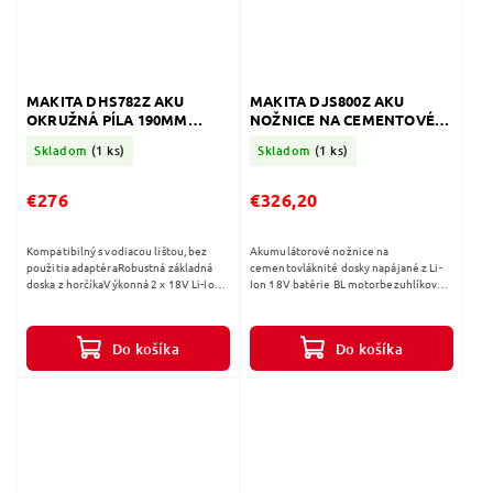
MAKITA DHS782Z AKU
MAKITA DJS800Z AKU
OKRUŽNÁ PÍLA 190MM
NOŽNICE NA CEMENTOVÉ
2x18V
DOSKY 18V
Skladom
(1 ks)
Skladom
(1 ks)
€276
€326,20
Kompatibilný s vodiacou lištou, bez
Akumulátorové nožnice na
použitia adaptéraRobustná základná
cementovláknité dosky napájané z Li-
doska z horčíkaVýkonná 2 x 18V Li-Ion
Ion 18V batérie BL motorbezuhlíkový
okružná pílaVybavený XPT a
Technológia XPT - zvýšená odolnosť
bezuhlíkovým motoromADT
proti prachu a vlhkosti Kompaktný a
Automatická...
ľahký...
Do košíka
Do košíka