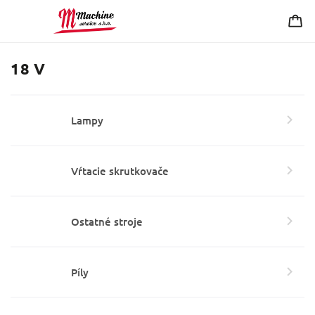
18 V
Lampy
Vŕtacie skrutkovače
Ostatné stroje
Píly