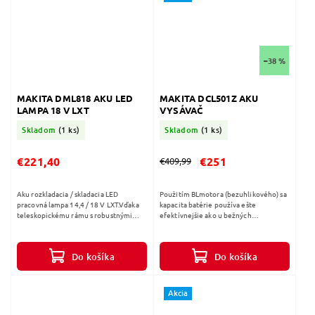
–38 %
MAKITA DML818 AKU LED
MAKITA DCL501Z AKU
LAMPA 18 V LXT
VYSÁVAČ
Skladom
(1 ks)
Skladom
(1 ks)
€221,40
€251
€409,99
Aku rozkladacia / skladacia LED
Použitím BLmotora (bezuhlikového) sa
pracovná lampa 14,4 / 18 V LXT.Vďaka
kapacita batérie používa ešte
teleskopickému rámu s robustnými
efektívnejšie ako u bežných
hákmi je možné lampu pripevniť na
elektromotorov Praktický vysávač s
kapotu a dvere automobilu čo ju...
cyklónovou technológiou HEPA filter
Nízky hluk...
Do košíka
Do košíka
Akcia