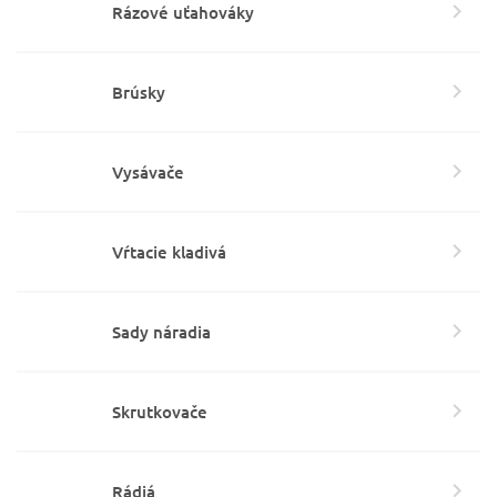
Rázové uťahováky
Brúsky
Vysávače
Vŕtacie kladivá
Sady náradia
Skrutkovače
Rádiá