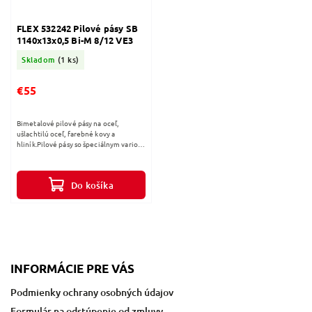
FLEX 532242 Pilové pásy SB
1140x13x0,5 Bi-M 8/12 VE3
Skladom
(1 ks)
€55
Bimetalové pilové pásy na oceľ,
ušlachtilú oceľ, farebné kovy a
hliník.Pilové pásy so špeciálnym vario-
rozčlenením zubov.Postará sa o
extrémne kľudnú pracu a zaručuje...
Do košíka
INFORMÁCIE PRE VÁS
Podmienky ochrany osobných údajov
Formulár na odstúpenie od zmluvy