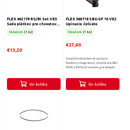
FLEX 462179 RS/BI Set VE3
FLEX 388718 SBG-SP 10 VE2
Sada plátkov pre chvostové
Upínacie čeľuste
píly na plast/drevo/kov
Skladom
(1 ks)
Skladom
(1 ks)
€27,60
€13,20
Umelohmotné šetrné upínacie
klieštiny s magnetom, vhodné pre SBG
4908 a 4910,s hranolom, pre bezpečné
upnutie materiálov s chúlostivým
povrchom.Vďaka použitiu ochranných...
Do košíka
Do košíka