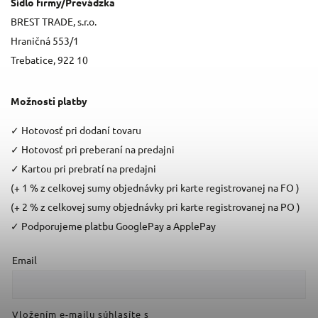
Sídlo firmy/Prevádzka
BREST TRADE, s.r.o.
Hraničná 553/1
Trebatice, 922 10
Možnosti platby
✓
Hotovosť pri dodaní tovaru
✓
Hotovosť pri preberaní na predajni
✓
Kartou pri prebratí na predajni
(+ 1 % z celkovej sumy objednávky pri karte registrovanej na FO )
(+ 2 % z celkovej sumy objednávky pri karte registrovanej na PO )
✓
Podporujeme platbu GooglePay a ApplePay
Email
Vložením e-mailu súhlasíte s