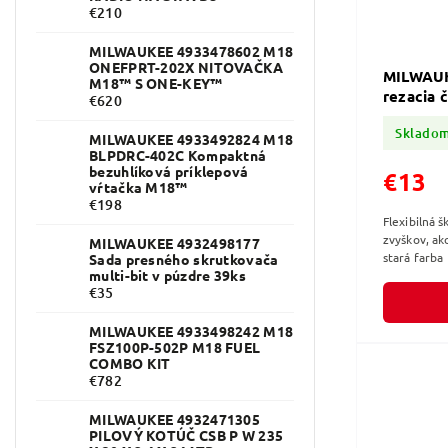
€210
MILWAUKEE 4933478602 M18
ONEFPRT-202X NITOVAČKA
MILWAUK
M18™ S ONE-KEY™
rezacia
€620
Sklado
MILWAUKEE 4933492824 M18
BLPDRC-402C Kompaktná
bezuhlíková príklepová
€13
vŕtačka M18™
€198
Flexibilná 
zvyškov, ako
MILWAUKEE 4932498177
stará farba
Sada presného skrutkovača
multi-bit v púzdre 39ks
€35
MILWAUKEE 4933498242 M18
FSZ100P-502P M18 FUEL
COMBO KIT
€782
MILWAUKEE 4932471305
PILOVÝ KOTÚČ CSB P W 235