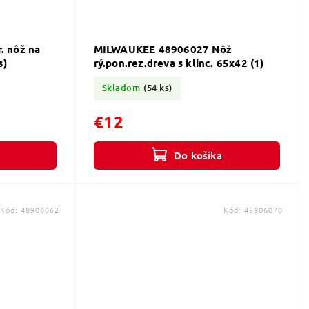
. nôž na
MILWAUKEE 48906027 Nôž
s)
rý.pon.rez.dreva s klinc. 65x42 (1)
Skladom
(54 ks)
€12
Do košíka
Kód:
48906062
Kód:
48906070