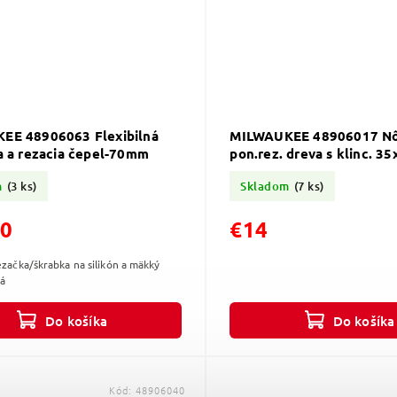
EE 48906063 Flexibilná
MILWAUKEE 48906017 Nôž
a a rezacia čepel-70mm
pon.rez. dreva s klinc. 35
m
(3 ks)
Skladom
(7 ks)
50
€14
rezačka/škrabka na silikón a mäkký
ná
Do košíka
Do košíka
Kód:
48906040