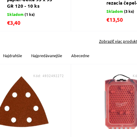
rezacia čepe
GR 120 - 10 ks
Skladom
(3 ks)
Skladom
(1 ks)
€13,50
€3,40
Zobraziť viac produk
Najdrahšie
Najpredávanejšie
Abecedne
Kód:
4932492272
K