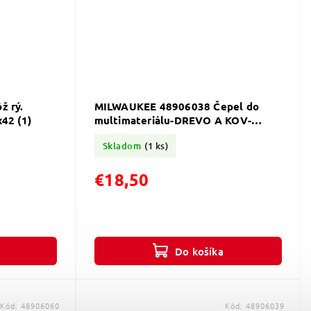
 rý.
MILWAUKEE 48906038 Čepel do
x42 (1)
multimateriálu-DREVO A KOV-
85mm
Skladom
(1 ks)
€18,50
Do košíka
Kód:
48906060
Kód:
48906039