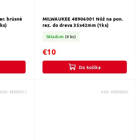
r. brúsné
MILWAUKEE 48906001 Nôž na pon.
ks)
rez. do dreva 35x42mm (1ks)
Skladom
(4 ks)
€10
Do košíka
Kód:
48906011
Kód:
48906005