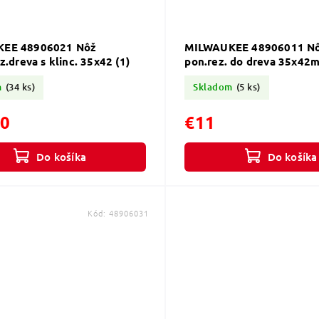
EE 48906021 Nôž
MILWAUKEE 48906011 Nôž
z.dreva s klinc. 35x42 (1)
pon.rez. do dreva 35x42m
m
(34 ks)
Skladom
(5 ks)
50
€11
Do košíka
Do košíka
Kód:
48906031