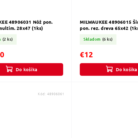
EE 48906031 Nôž pon.
MILWAUKEE 48906015 Šir
multim. 28x47 (1ks)
pon. rez. dreva 65x42 (1k
m
(2 ks)
Skladom
(6 ks)
50
€12
Do košíka
Do košíka
Kód:
48906061