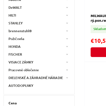
DeWALT
HILTI
MILWAUK
rý.pon.re
STANLEY
Sklado
brennenstuhl®
Požičovňa
€10,
HONDA
FISCHER
VISIACE ZÁMKY
Pracovné oblečenie
DIELENSKÉ A ZÁHRADNÉ NÁRADIE
AUTODOPLNKY
Cena