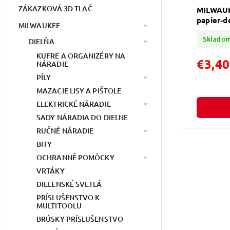
ZÁKAZKOVÁ 3D TLAČ
MILWAUK
papier-d
MILWAUKEE
Sklado
DIELŇA
KUFRE A ORGANIZÉRY NA
€3,40
NÁRADIE
PÍLY
MAZACIE LISY A PIŠTOLE
ELEKTRICKÉ NÁRADIE
SADY NÁRADIA DO DIELNE
RUČNÉ NÁRADIE
BITY
OCHRANNĚ POMÔCKY
VRTÁKY
DIELENSKÉ SVETLÁ
PRÍSLUŠENSTVO K
MULTITOOLU
BRÚSKY-PRÍSLUŠENSTVO