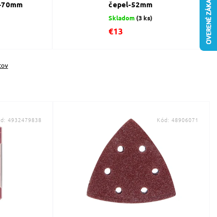
l-70mm
čepel-52mm
Skladom
(3 ks)
€13
tov
ód:
4932479838
Kód:
48906071