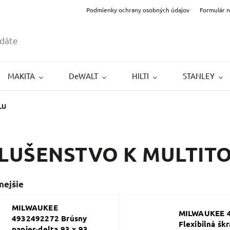
Podmienky ochrany osobných údajov
Formulár 
MAKITA
DeWALT
HILTI
STANLEY
LU
SLUŠENSTVO K MULTIT
nejšie
MILWAUKEE
MILWAUKEE 
4932492272 Brúsny
Flexibilná škr
papier-delta 93 x 93