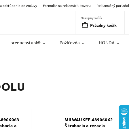
na odstúpenie od zmluvy
Formulár na reklamáciu tovaru
Reklamačný poriado
Nákupný košík
Prázdny košík
brennenstuhl®
Požičovňa
HONDA
OOLU
48906063
MILWAUKEE 48906062
abacia a
Škrabacia a rezacia