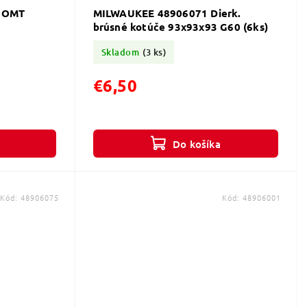
 OMT
MILWAUKEE 48906071 Dierk.
brúsné kotúče 93x93x93 G60 (6ks)
Skladom
(3 ks)
€6,50
Do košíka
Kód:
48906075
Kód:
48906001