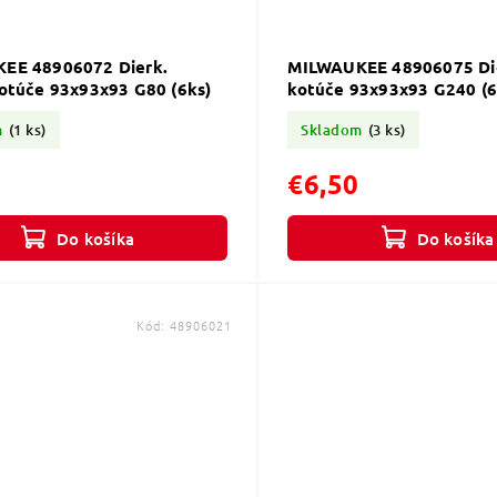
EE 48906072 Dierk.
MILWAUKEE 48906075 Die
otúče 93x93x93 G80 (6ks)
kotúče 93x93x93 G240 (6
m
(1 ks)
Skladom
(3 ks)
€6,50
Do košíka
Do košíka
Kód:
48906021