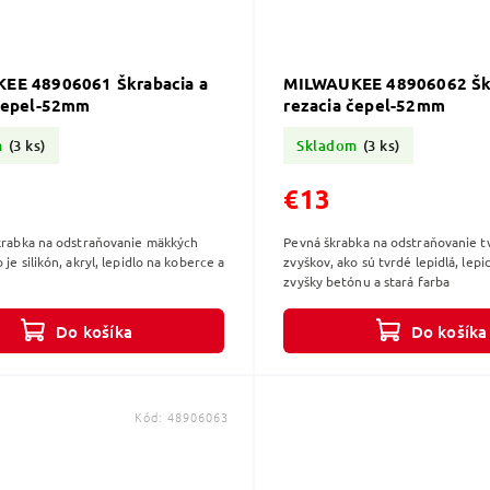
EE 48906061 Škrabacia a
MILWAUKEE 48906062 Škr
 čepel-52mm
rezacia čepel-52mm
m
(3 ks)
Skladom
(3 ks)
€13
škrabka na odstraňovanie mäkkých
Pevná škrabka na odstraňovanie t
 je silikón, akryl, lepidlo na koberce a
zvyškov, ako sú tvrdé lepidlá, lepi
zvyšky betónu a stará farba
Do košíka
Do košíka
Kód:
48906063