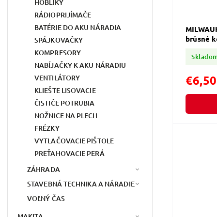
HOBLÍKY
RÁDIOPRIJÍMAČE
BATÉRIE DO AKU NÁRADIA
MILWAUK
brúsné k
SPÁJKOVAČKY
KOMPRESORY
Sklado
NABÍJAČKY K AKU NÁRADIU
€6,50
VENTILÁTORY
KLIEŠTE LISOVACIE
ČISTIČE POTRUBIA
NOŽNICE NA PLECH
FRÉZKY
VYTLAČOVACIE PIŠTOLE
PREŤAHOVACIE PERÁ
ZÁHRADA
STAVEBNÁ TECHNIKA A NÁRADIE
VOĽNÝ ČAS
MAKITA