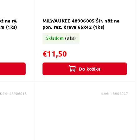
 na rý.
MILWAUKEE 48906005 Šir. nôž na
m (1ks)
pon. rez. dreva 65x42 (1ks)
Skladom
(8 ks)
€11,50
Do košíka
Kód:
48906015
Kód:
48906027