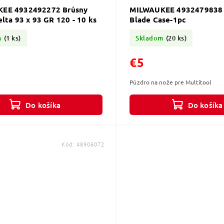
EE 4932492272 Brúsny
MILWAUKEE 4932479838
elta 93 x 93 GR 120 - 10 ks
Blade Case-1pc
m
(1 ks)
Skladom
(20 ks)
€5
Púzdro na nože pre Multitool
Do košíka
Do košíka
Kód:
48906072