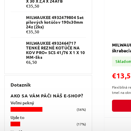
X 30 X 2,4 X 24ATB
€35,50
MILWAUKEE 4932479804 Set
pílových kotúčov 190x30mm
24z (2ks)
€35,50
MILWAUKEE 4932464717
MILWAUK
TENKÉ REZNÉ KOTÚČE NA
škrabaci
KOV PRO+ SCS 41/76 X 1 X 10
MM-5ks
Sklado
€6,50
€13,
Dotazník
Flexibilná 
tmel na ok
AKO SA VÁM PÁČI NÁŠ E-SHOP?
Veľmi pekný
(56%)
Ujde to
(17%)