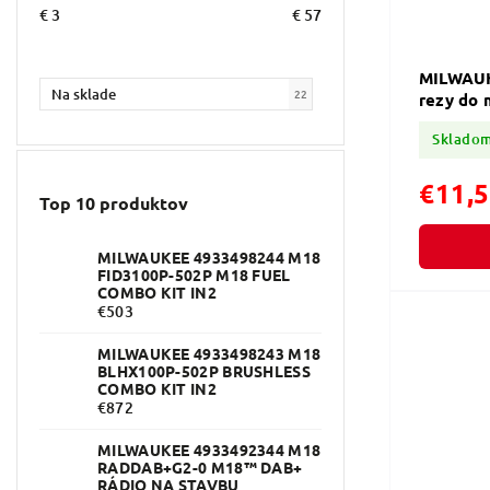
€
3
€
57
MILWAUK
Na sklade
22
rezy do 
Sklado
€11,
Top 10 produktov
MILWAUKEE 4933498244 M18
FID3100P-502P M18 FUEL
COMBO KIT IN2
€503
MILWAUKEE 4933498243 M18
BLHX100P-502P BRUSHLESS
COMBO KIT IN2
€872
MILWAUKEE 4933492344 M18
RADDAB+G2-0 M18™ DAB+
RÁDIO NA STAVBU