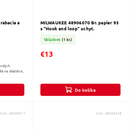
abacia a
MILWAUKEE 48906070 Br. papier 93
s "Hook and loop" uchyt.
Skladom
(1 ks)
€13
vrdých
dlá na dlaždice,
Do košíka
Kód:
48906017
Kód:
48906038