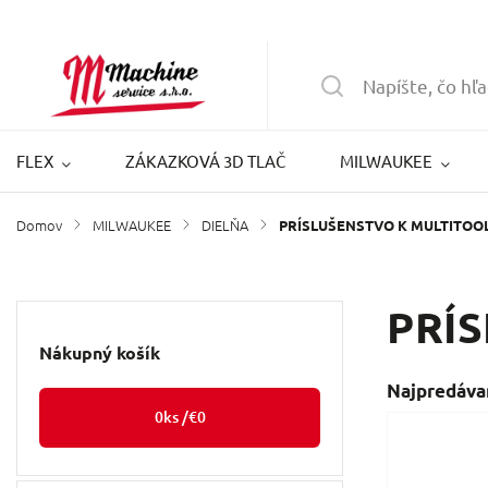
FLEX
ZÁKAZKOVÁ 3D TLAČ
MILWAUKEE
Domov
MILWAUKEE
DIELŇA
/
/
/
PRÍSLUŠENSTVO K MULTITOO
PRÍ
Nákupný košík
Najpredáva
0
ks /
€0