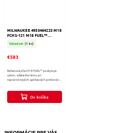
MILWAUKEE 4933464223 M18
FCHS-121 M18 FUEL™
REŤAZOVÁ PÍLA S LIŠTOU 40
Skladom
(1 ks)
CM
€583
Reťazová píla M18 FUEL™ poskytuje
výkon, vďaka ktorému pri
najnáročnejších aplikáciách prekonáva
aj reťazové píly s benzínovým motorom
Technológia FUEL™ umožňuje, aby si
píla...
Do košíka
INFORMÁCIE PRE VÁS