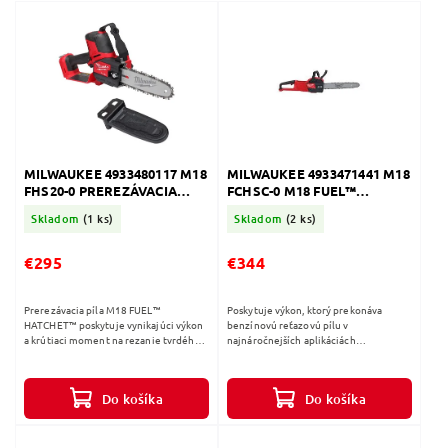
Abecedne
MILWAUKEE 4933480117 M18
MILWAUKEE 4933471441 M18
FHS20-0 PREREZÁVACIA
FCHSC-0 M18 FUEL™
PÍLKA 20cm
REŤAZOVÁ PÍLA S LIŠTOU 30
Skladom
(1 ks)
Skladom
(2 ks)
CM
€295
€344
Prerezávacia píla M18 FUEL™
Poskytuje výkon, ktorý prekonáva
HATCHET™ poskytuje vynikajúci výkon
benzínovú reťazovú pílu v
a krútiaci moment na rezanie tvrdého
najnáročnejších aplikáciách
dreva bez uviaznutia. Navrhnutá tak,
Technológia FUEL™ vám umožňuje
aby vyhovovala potrebám
udržiavať rýchlosť v náročných
profesionálov...
aplikáciách bez rizika...
Do košíka
Do košíka