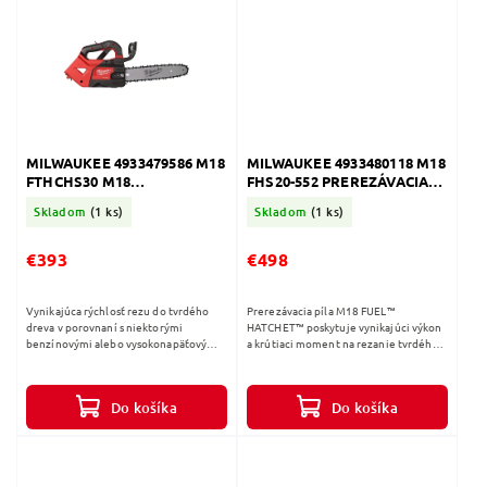
MILWAUKEE 4933479586 M18
MILWAUKEE 4933480118 M18
FTHCHS30 M18
FHS20-552 PREREZÁVACIA
FUEL™REŤAZOVÁ PÍLA S
PÍLKA 20cm
Skladom
(1 ks)
Skladom
(1 ks)
HORNOU RUKOVÄŤOU A 30
CM LIŠTOU
€393
€498
Vynikajúca rýchlosť rezu do tvrdého
Prerezávacia píla M18 FUEL™
dreva v porovnaní s niektorými
HATCHET™ poskytuje vynikajúci výkon
benzínovými alebo vysokonapäťovými
a krútiaci moment na rezanie tvrdého
reťazovými pílami s hornou rukoväťou.
dreva bez uviaznutia. Navrhnutá tak,
Vysoký krútiaci moment na
aby vyhovovala potrebám
dokončenie...
profesionálov...
Do košíka
Do košíka