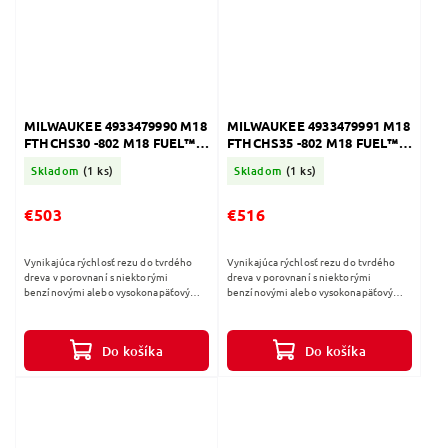
MILWAUKEE 4933479990 M18
MILWAUKEE 4933479991 M18
FTHCHS30 -802 M18 FUEL™
FTHCHS35 -802 M18 FUEL™
REŤAZOVÁ PÍLA S HORNOU
REŤAZOVÁ PÍLA S HORNOU
Skladom
(1 ks)
Skladom
(1 ks)
RUKOVÄŤOU- 30 CM
RUKOVÄŤOU -35 CM
€503
€516
Vynikajúca rýchlosť rezu do tvrdého
Vynikajúca rýchlosť rezu do tvrdého
dreva v porovnaní s niektorými
dreva v porovnaní s niektorými
benzínovými alebo vysokonapäťovými
benzínovými alebo vysokonapäťovými
reťazovými pílami s hornou
reťazovými pílami s hornou
rukoväťou.Vysoký krútiaci moment na
rukoväťou.Vysoký krútiaci moment na
dokončenie...
dokončenie...
Do košíka
Do košíka