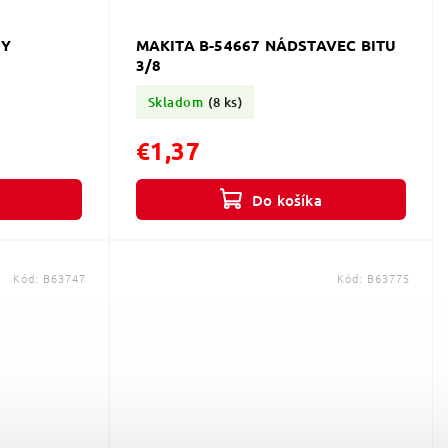
KY
MAKITA B-54667 NÁDSTAVEC BITU
3/8
Skladom
(8 ks)
€1,37
Do košíka
Kód:
B63747
Kód:
B63775