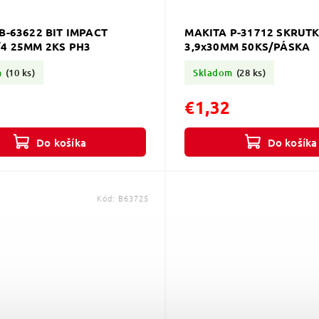
B-63622 BIT IMPACT
MAKITA P-31712 SKRUT
4 25MM 2KS PH3
3,9x30MM 50KS/PÁSKA
m
(10 ks)
Skladom
(28 ks)
€1,32
Do košíka
Do košíka
Kód:
B63725