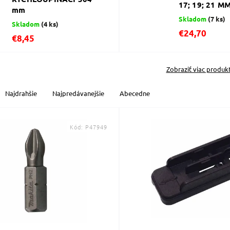
17; 19; 21 M
mm
Skladom
(7 ks)
Skladom
(4 ks)
€24,70
€8,45
Zobraziť viac produk
Najdrahšie
Najpredávanejšie
Abecedne
Kód:
P47949