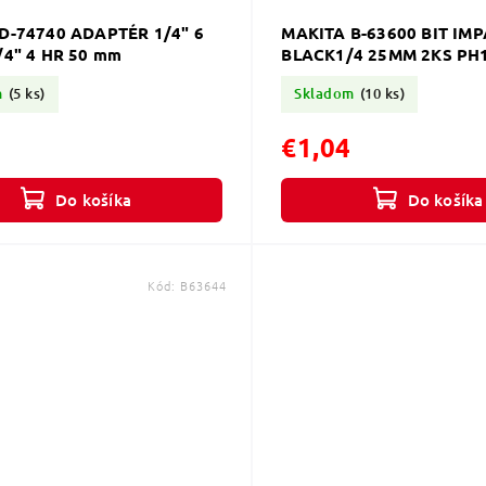
D-74740 ADAPTÉR 1/4" 6
MAKITA B-63600 BIT IM
/4" 4 HR 50 mm
BLACK1/4 25MM 2KS PH
m
(5 ks)
Skladom
(10 ks)
€1,04
Do košíka
Do košíka
Kód:
B63644