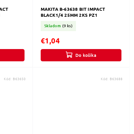
PACT
MAKITA B-63638 BIT IMPACT
1
BLACK1/4 25MM 2KS PZ1
Skladom
(9 ks)
€1,04
Do košíka
Kód:
B63650
Kód:
B63688