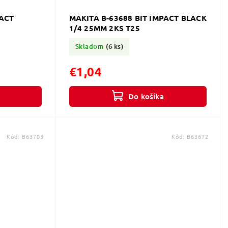
PACT
MAKITA B-63688 BIT IMPACT BLACK
3
1/4 25MM 2KS T25
Skladom
(6 ks)
€1,04
Do košíka
Kód:
B63703
Kód:
B63672