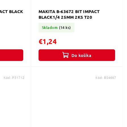
PACT BLACK
MAKITA B-63672 BIT IMPACT
BLACK1/4 25MM 2KS T20
Skladom
(14 ks)
€1,24
Do košíka
Kód:
P31712
Kód:
B54667