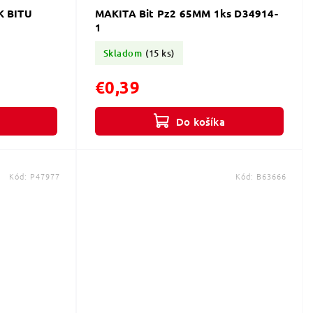
K BITU
MAKITA Bit Pz2 65MM 1ks D34914-
1
Skladom
(15 ks)
€0,39
Do košíka
Kód:
P47977
Kód:
B63666