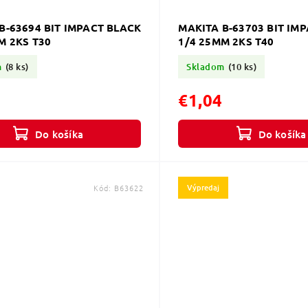
B-63694 BIT IMPACT BLACK
MAKITA B-63703 BIT IM
M 2KS T30
1/4 25MM 2KS T40
m
(8 ks)
Skladom
(10 ks)
€1,04
Do košíka
Do košíka
Výpredaj
Kód:
B63622