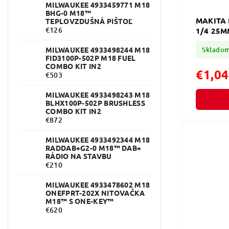
MILWAUKEE 4933459771 M18
BHG-0 M18™
MAKITA 
TEPLOVZDUŠNÁ PIŠTOĽ
€126
1/4 25M
Sklado
MILWAUKEE 4933498244 M18
FID3100P-502P M18 FUEL
COMBO KIT IN2
€1,04
€503
MILWAUKEE 4933498243 M18
BLHX100P-502P BRUSHLESS
COMBO KIT IN2
€872
MILWAUKEE 4933492344 M18
RADDAB+G2-0 M18™ DAB+
RÁDIO NA STAVBU
€210
MILWAUKEE 4933478602 M18
ONEFPRT-202X NITOVAČKA
M18™ S ONE-KEY™
€620