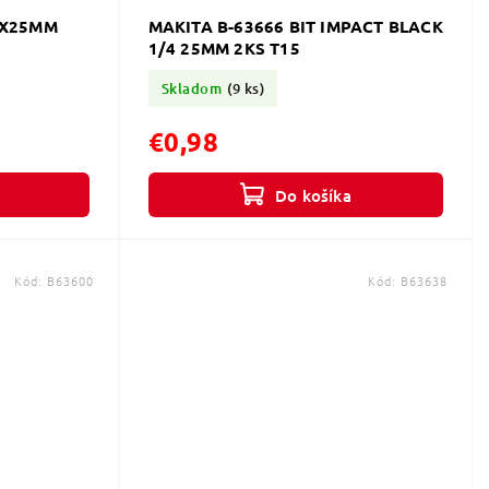
2X25MM
MAKITA B-63666 BIT IMPACT BLACK
1/4 25MM 2KS T15
Skladom
(9 ks)
€0,98
Do košíka
Kód:
B63600
Kód:
B63638