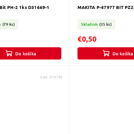
Bit PH-2 1ks D31669-1
MAKITA P-47977 BIT PZ
m
(79 ks)
Skladom
(35 ks)
€0,50
Do košíka
Do košíka
Kód:
D74740