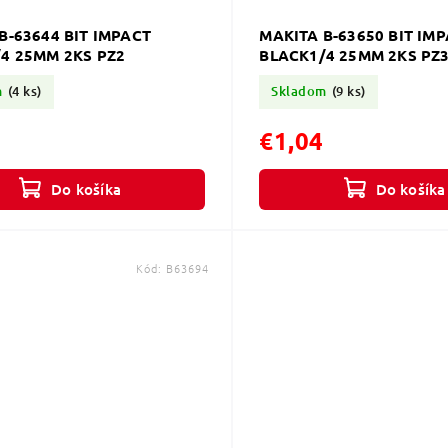
B-63644 BIT IMPACT
MAKITA B-63650 BIT IM
4 25MM 2KS PZ2
BLACK1/4 25MM 2KS PZ
m
(4 ks)
Skladom
(9 ks)
€1,04
Do košíka
Do košíka
Kód:
B63694