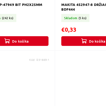
P-47949 BIT PH2X25MM
MAKITA 452947-8 DRŽIA
BDF444
m
(242 ks)
Skladom
(5 ks)
€0,33
Do košíka
Do košíka
Kód:
D31669-1