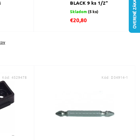
M
BLACK 9 ks 1/2"
Skladom
(5 ks)
€20,80
tov
Kód:
4529478
Kód:
D34914-1