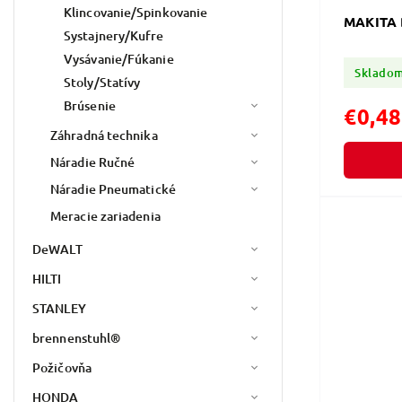
Klincovanie/Spinkovanie
MAKITA 
Systajnery/Kufre
Vysávanie/Fúkanie
Sklado
Stoly/Statívy
Brúsenie
€0,48
Záhradná technika
Náradie Ručné
Náradie Pneumatické
Meracie zariadenia
DeWALT
HILTI
STANLEY
brennenstuhl®
Požičovňa
HONDA