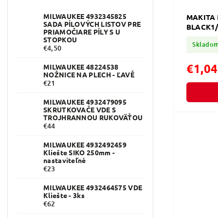
MILWAUKEE 4932345825
MAKITA 
SADA PÍLOVÝCH LISTOV PRE
BLACK1/
PRIAMOČIARE PÍLY S U
STOPKOU
Sklado
€4,50
€1,04
MILWAUKEE 48224538
NOŽNICE NA PLECH - ĽAVĚ
€21
MILWAUKEE 4932479095
SKRUTKOVAČE VDE S
TROJHRANNOU RUKOVÄŤOU
€44
MILWAUKEE 4932492459
Kliešte SIKO 250mm -
nastaviteľné
€23
MILWAUKEE 4932464575 VDE
Kliešte - 3ks
€62