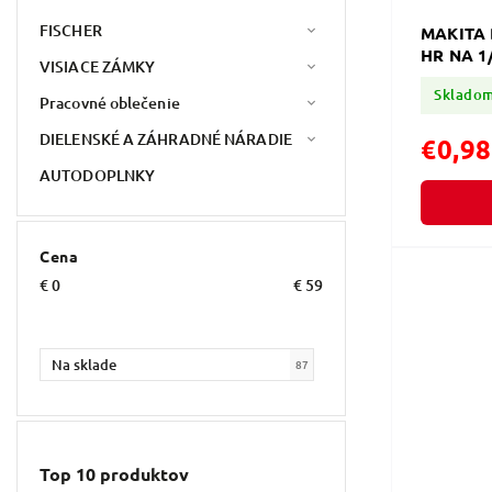
FISCHER
MAKITA 
HR NA 1
VISIACE ZÁMKY
Sklado
Pracovné oblečenie
DIELENSKÉ A ZÁHRADNÉ NÁRADIE
€0,98
AUTODOPLNKY
Cena
€
0
€
59
Na sklade
87
Top 10 produktov