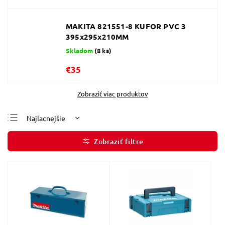
MAKITA 821551-8 KUFOR PVC 3
395x295x210MM
Skladom
(8 ks)
€35
Zobraziť viac produktov
Najlacnejšie
Najdrahšie
Najpredávanejšie
Abecedne