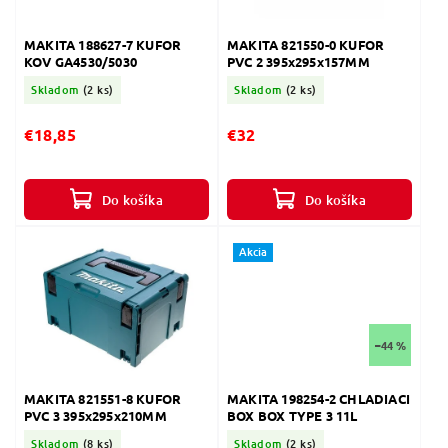
MAKITA 188627-7 KUFOR
MAKITA 821550-0 KUFOR
KOV GA4530/5030
PVC 2 395x295x157MM
Skladom
(2 ks)
Skladom
(2 ks)
€18,85
€32
Do košíka
Do košíka
Akcia
–44 %
MAKITA 821551-8 KUFOR
MAKITA 198254-2 CHLADIACI
PVC 3 395x295x210MM
BOX BOX TYPE 3 11L
Skladom
(8 ks)
Skladom
(2 ks)