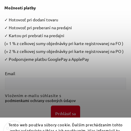
Možnosti platby
✓
Hotovosť pri dodaní tovaru
✓
Hotovosť pri preberaní na predajni
✓
Kartou pri prebratí na predajni
(+ 1 % z celkovej sumy objednávky pri karte registrovanej na FO )
(+ 2 % z celkovej sumy objednávky pri karte registrovanej na PO )
✓
Podporujeme platbu GooglePay a ApplePay
Email
Vložením e-mailu súhlasíte s
podmienkami ochrany osobných údajov
Prihlásiť sa
Tento web používa súbory cookie. Ďalším prechádzaním tohto
webu vyjadrujete súhlas s ich používaním. Viac informácií
tu
.