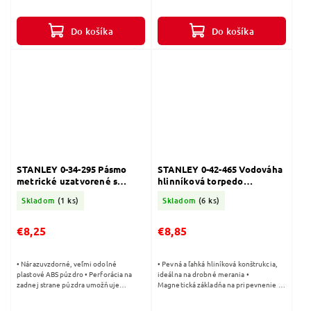
veľmi pevnej uhlíkovej ocele • Povrch
• Blokovací mechanizmus automaticky
posuvného ramena chránený...
drží pásku v požadovanom vysunutí...
Do košíka
Do košíka
STANLEY 0-34-295 Pásmo
STANLEY 0-42-465 Vodováha
metrické uzatvorené s
hlinníková torpedo
plastovou páskou 10m
magnetická 230 mm
Skladom
(1 ks)
Skladom
(6 ks)
€8,25
€8,85
• Nárazuvzdorné, veľmi odolné
• Pevná a ľahká hliníková konštrukcia,
plastové ABS púzdro • Perforácia na
ideálna na drobné merania •
zadnej strane púzdra umožňuje
Magnetická základňa na pripevnenie ku
čistenie meracej pásky • Plastová páska
kovovým konštrukciám • 3 libely:
zosilnená sklenenými vláknami na
horizontálna, vertikálna a 45° •...