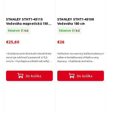
STANLEY STHT1-43115
STANLEY STHT1-43108
Vodováha magnetická 150
Vodováha 180 cm
cm
Skladom
(1 ks)
Skladom
(1 ks)
€25,60
€26
• Zväčšená centrálna bublinková libela
Vzhľadom na rozmery balíka budete pri
zaručuje odolnosť a presnosť +/-0,5
odbere kontaktovaný ohľadne ceny
mm/m • Vynikajúca viditeľnosť veľkých
dopravy • Zväčšená centrálna
trubicových bočných libiel • Nová
bublinková libela zaručuje odolnosť a
robustná a ľahká konštrukcia •...
presnosť +/-0,5 mm/m • Vynikajúca...
Do košíka
Do košíka