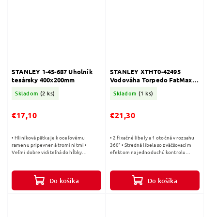
STANLEY 1-45-687 Uholník
STANLEY XTHT0-42495
tesársky 400x200mm
Vodováha Torpedo FatMax
Pro 23cm
Skladom
(2 ks)
Skladom
(1 ks)
€17,10
€21,30
• Hliníková pätka je k oceľovému
• 2 fixačné libely a 1 otočná v rozsahu
ramenu pripevnená tromi nitmi •
360° • Stredná libela so zväčšovacím
Veľmi dobre viditeľná do hĺbky
efektom na jednoduchú kontrolu
gravírovaná čiernená stupnica • Zarážka
polohy bublinky • 2 veľmi silné
je konštruovaná tak, aby bolo možné...
magnety zapustené do základne •...
Do košíka
Do košíka