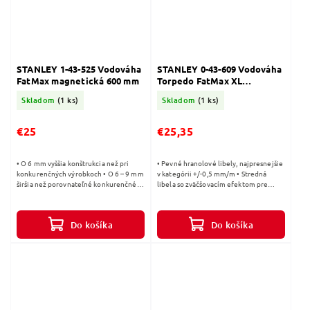
STANLEY 1-43-525 Vodováha
STANLEY 0-43-609 Vodováha
FatMax magnetická 600 mm
Torpedo FatMax XL
magnetická 25cm
Skladom
(1 ks)
Skladom
(1 ks)
€25
€25,35
• O 6 mm vyššia konštrukcia než pri
• Pevné hranolové libely, najpresnejšie
konkurenčných výrobkoch • O 6 – 9 mm
v kategórii +/-0,5 mm/m • Stredná
širšia než porovnateľné konkurenčné
libela so zväčšovacím efektom pre
modely • Vyššia hmotnosť oproti
ľahkú kontrolu polohy bublinky • „V“
porovnateľným konkurenčným
žliabok na spodnej pracovnej...
modelom...
Do košíka
Do košíka