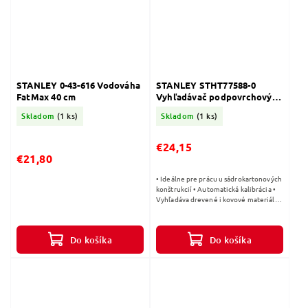
STANLEY 0-43-616 Vodováha
STANLEY STHT77588-0
FatMax 40 cm
Vyhľadávač podpovrchový
S2
Skladom
(1 ks)
Skladom
(1 ks)
€24,15
€21,80
• Ideálne pre prácu u sádrokartonových
konštrukcií • Automatická kalibrácia •
Vyhľadáva drevené i kovové materiály
do hĺbky 25 a 38 mm • Vyhľadáva káble
pod napätím do hĺbky 51...
Do košíka
Do košíka