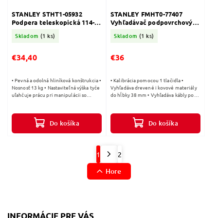
STANLEY STHT1-05932
STANLEY FMHT0-77407
Podpera teleskopická 114-
Vyhľadávač podpovrchový
289cm
FatMax S300
Skladom
(1 ks)
Skladom
(1 ks)
€34,40
€36
• Pevná a odolná hliníková konštrukcia •
• Kalibrácia pomocou 1 tlačidla •
Nosnosť 13 kg • Nastaviteľná výška tyče
Vyhľadáva drevené i kovové materiály
uľahčuje prácu pri manipulácii so
do hĺbky 38 mm • Vyhľadáva kábly pod
sádrokartónovými doskami
napätím do hĺbky 51 mm • Zvuková a
LED signalizácia pri nájdení...
Do košíka
Do košíka
1
2
Hore
INFORMÁCIE PRE VÁS