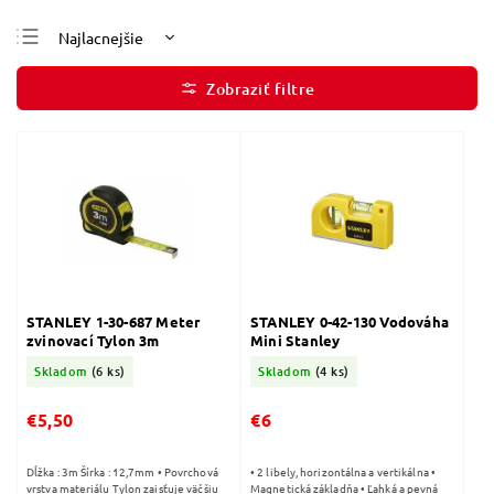
Najlacnejšie
Najdrahšie
Najpredávanejšie
Abecedne
STANLEY 1-30-687 Meter
STANLEY 0-42-130 Vodováha
zvinovací Tylon 3m
Mini Stanley
Skladom
(6 ks)
Skladom
(4 ks)
€5,50
€6
Dĺžka : 3m Šírka : 12,7mm • Povrchová
• 2 libely, horizontálna a vertikálna •
vrstva materiálu Tylon zaisťuje väčšiu
Magnetická základňa • Ľahká a pevná