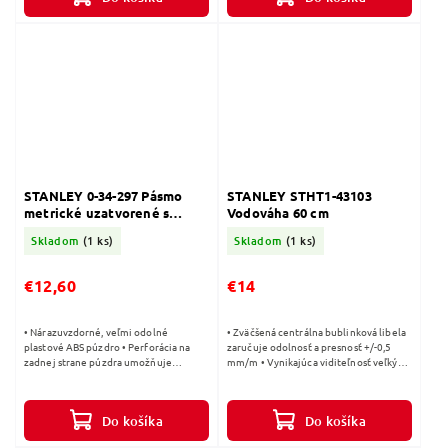
STANLEY 0-34-297 Pásmo
STANLEY STHT1-43103
metrické uzatvorené s
Vodováha 60 cm
plastovou páskou 30m
Skladom
(1 ks)
Skladom
(1 ks)
€12,60
€14
• Nárazuvzdorné, veľmi odolné
• Zväčšená centrálna bublinková libela
plastové ABS púzdro • Perforácia na
zaručuje odolnosť a presnosť +/-0,5
zadnej strane púzdra umožňuje
mm/m • Vynikajúca viditeľnosť veľkých
čistenie meracej pásky • Plastová páska
trubicových bočných libiel • Nová
zosilnená sklenenými vláknami na
robustná a ľahká konštrukcia •...
zvýšenie...
Do košíka
Do košíka