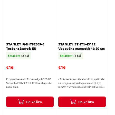
STANLEY FMHT82569-6
STANLEY STHT1-43112
Tester zásuvek EU
Vodováha magnetická 80 cm
Skladom
(2 ks)
Skladom
(1 ks)
€16
€16
Prispôsobené do EU zásuvky AC 230V.
• Zväčšená centrálna bublinková libela
Skúšačka 230V CAT II. LED indikuje stav
zaručuje odolnosť a presnosť +/-0,5
zapojenia.
mm/m • Vynikajúca viditeľnosť veľkých
trubicových bočných libiel • Nová
robustná a ľahká konštrukcia •...
Do košíka
Do košíka