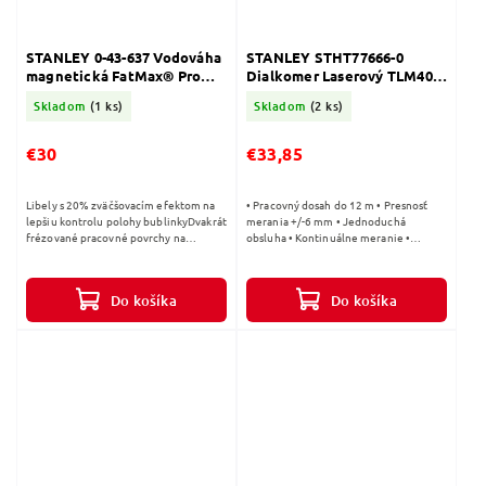
STANLEY 0-43-637 Vodováha
STANLEY STHT77666-0
magnetická FatMax® Pro
Dialkomer Laserový TLM40 -
90cm
klúčenka, 12m
Skladom
(1 ks)
Skladom
(2 ks)
€30
€33,85
Libely s 20% zväčšovacím efektom na
• Pracovný dosah do 12 m • Presnosť
lepšiu kontrolu polohy bublinkyDvakrát
merania +/-6 mm • Jednoduchá
frézované pracovné povrchy na
obsluha • Kontinuálne meranie •
dosiahnutie maximálnej presnosti
Podsvietený displej • Funkcia
Zosilnená kombinovaná konštrukcia s...
automatického vypnutia • IP 54 •
Integrovaná...
Do košíka
Do košíka