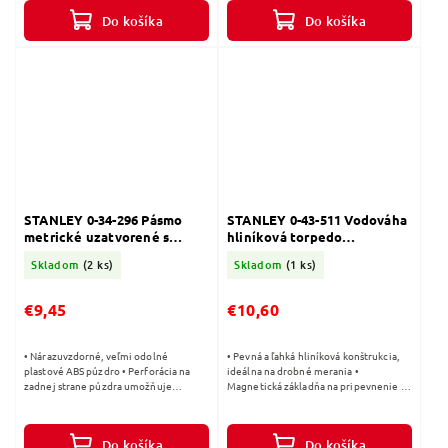
zvýšenie...
Do košíka
Do košíka
STANLEY 0-34-296 Pásmo
STANLEY 0-43-511 Vodováha
metrické uzatvorené s
hliníková torpedo
plastovou páskou 20m
magnetická 230 mm
Skladom
(2 ks)
Skladom
(1 ks)
€9,45
€10,60
• Nárazuvzdorné, veľmi odolné
• Pevná a ľahká hliníková konštrukcia,
plastové ABS púzdro • Perforácia na
ideálna na drobné merania •
zadnej strane púzdra umožňuje
Magnetická základňa na pripevnenie ku
čistenie meracej pásky • Plastová páska
kovovým konštrukciám • 3 libely:
zosilnená sklenenými vláknami na
horizontálna, vertikálna a 45° •...
zvýšenie...
Do košíka
Do košíka