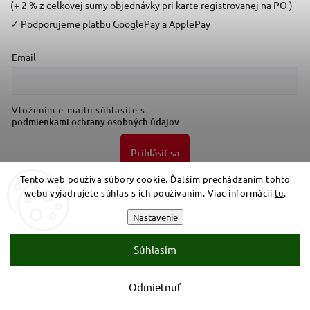
(+ 2 % z celkovej sumy objednávky pri karte registrovanej na PO )
✓
Podporujeme platbu GooglePay a ApplePay
Email
Vložením e-mailu súhlasíte s
podmienkami ochrany osobných údajov
Prihlásiť sa
Tento web používa súbory cookie. Ďalším prechádzaním tohto
webu vyjadrujete súhlas s ich používaním. Viac informácií
tu
.
Nastavenie
Súhlasím
Copyright 2026
Bresttrade
. Všetky práva vyhradené.
Upraviť nastavenie cookies
Odmietnuť
Vytvořil
Shoptet
| Design
Shoptak.cz