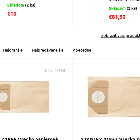
Skladom
(2 ks)
Skladom
(2 ks)
€10
€81,50
Zobraziť viac produk
Najdrahšie
Najpredávanejšie
Abecedne
Kód:
41856
 41856 Vrecko papierové
STANLEY 41857 Vrecko p