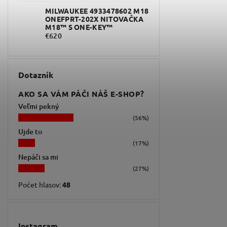
MILWAUKEE 4933478602 M18
ONEFPRT-202X NITOVAČKA
M18™ S ONE-KEY™
€620
Dotazník
AKO SA VÁM PÁČI NÁŠ E-SHOP?
Veľmi pekný
(56%)
Ujde to
(17%)
Nepáči sa mi
(27%)
Počet hlasov:
48
Instagram