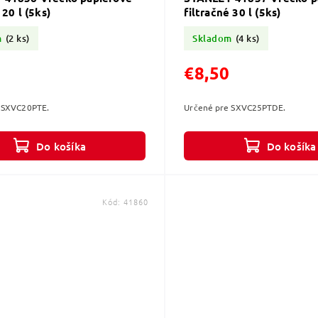
 20 l (5ks)
filtračné 30 l (5ks)
m
(2 ks)
Skladom
(4 ks)
€8,50
 SXVC20PTE.
Určené pre SXVC25PTDE.
Do košíka
Do košíka
Kód:
41860