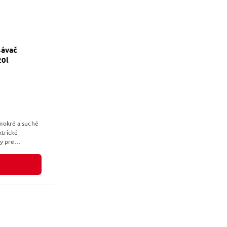
ávač
20l
mokré a suché
ktrické
y pre
ý kartušový