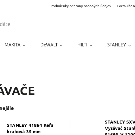
Podmienky ochrany osobných údajov
Formulár 
MAKITA
DeWALT
HILTI
STANLEY
ÁVAČE
nejšie
STANLEY SX
STANLEY 41854 Kefa
Vysávač Stan
kruhová 35 mm
51693-V 120