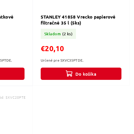
átkové
STANLEY 41858 Vrecko papierové
filtračné 35 l (5ks)
Skladom
(2 ks)
€20,10
25PTDE.
Určené pre SXVC35PTDE.
Do košíka
ód:
SXVC20PTE