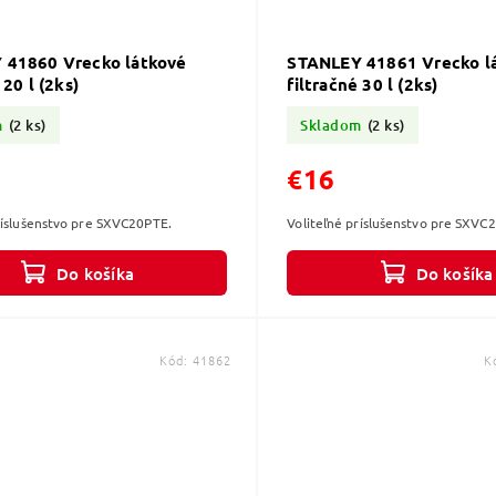
 41860 Vrecko látkové
STANLEY 41861 Vrecko l
 20 l (2ks)
filtračné 30 l (2ks)
m
(2 ks)
Skladom
(2 ks)
€16
ríslušenstvo pre SXVC20PTE.
Voliteľné príslušenstvo pre SXVC
Do košíka
Do košíka
Kód:
41862
K