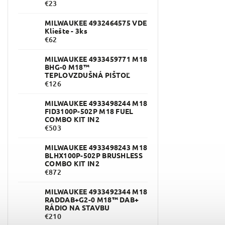
€23
MILWAUKEE 4932464575 VDE
Kliešte - 3ks
€62
MILWAUKEE 4933459771 M18
BHG-0 M18™
TEPLOVZDUŠNÁ PIŠTOĽ
€126
MILWAUKEE 4933498244 M18
FID3100P-502P M18 FUEL
COMBO KIT IN2
€503
MILWAUKEE 4933498243 M18
BLHX100P-502P BRUSHLESS
COMBO KIT IN2
€872
MILWAUKEE 4933492344 M18
RADDAB+G2-0 M18™ DAB+
RÁDIO NA STAVBU
€210