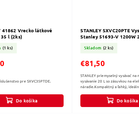
 41862 Vrecko látkové
STANLEY SXVC20PTE Vys
 35 l (2ks)
Stanley 51693-V 1200W 
m
(1 ks)
Skladom
(2 ks)
10
€81,50
STANLEY priemyselný vysávač na 
ríslušenstvo pre SXVC35PTDE.
vysávanie 20 L so zásuvkou na ele
náradie.Kompaktný a ľahký, ideáln
každodenné čistenie.Vysokoúčinn
filter +...
Do košíka
Do košíka