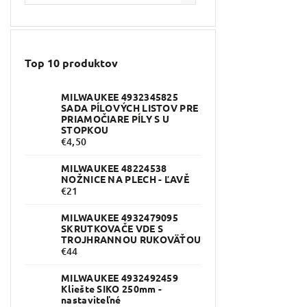
Top 10 produktov
MILWAUKEE 4932345825
SADA PÍLOVÝCH LISTOV PRE
PRIAMOČIARE PÍLY S U
STOPKOU
€4,50
MILWAUKEE 48224538
NOŽNICE NA PLECH - ĽAVĚ
€21
MILWAUKEE 4932479095
SKRUTKOVAČE VDE S
TROJHRANNOU RUKOVÄŤOU
€44
MILWAUKEE 4932492459
Kliešte SIKO 250mm -
nastaviteľné