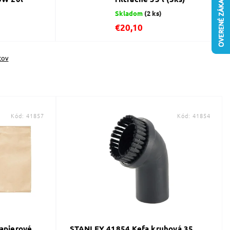
Skladom
(2 ks)
€20,10
tov
Kód:
41857
Kód:
41854
apierové
STANLEY 41854 Kefa kruhová 35