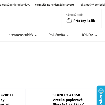
na odstúpenie od zmluvy
Formulár na reklamáciu tovaru
Reklamačný poriado
Nákupný košík
Prázdny košík
brennenstuhl®
Požičovňa
HONDA
VC20PTE
STANLEY 41858
ley
Vrecko papierové
0W 20l
filtračné 35 l (5ks)