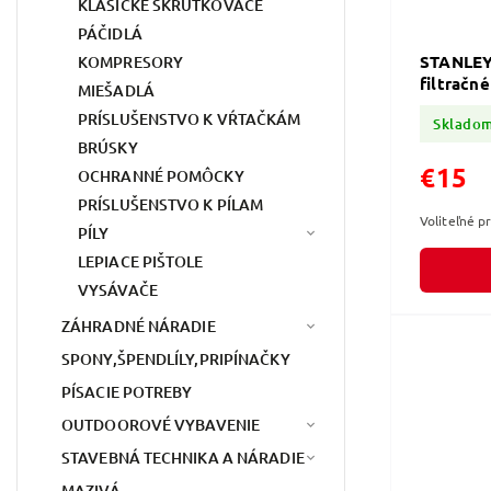
KLASICKÉ SKRUTKOVAČE
PÁČIDLÁ
STANLEY
KOMPRESORY
filtračné
MIEŠADLÁ
PRÍSLUŠENSTVO K VŔTAČKÁM
Sklado
BRÚSKY
€15
OCHRANNÉ POMÔCKY
PRÍSLUŠENSTVO K PÍLAM
Voliteľné p
PÍLY
LEPIACE PIŠTOLE
VYSÁVAČE
ZÁHRADNÉ NÁRADIE
SPONY,ŠPENDLÍLY,PRIPÍNAČKY
PÍSACIE POTREBY
OUTDOOROVÉ VYBAVENIE
STAVEBNÁ TECHNIKA A NÁRADIE
MAZIVÁ