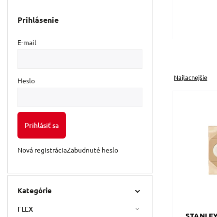
Prihlásenie
E-mail
Najlacnejšie
Heslo
Prihlásiť sa
Nová registrácia
Zabudnuté heslo
Kategórie
FLEX
STANLEY