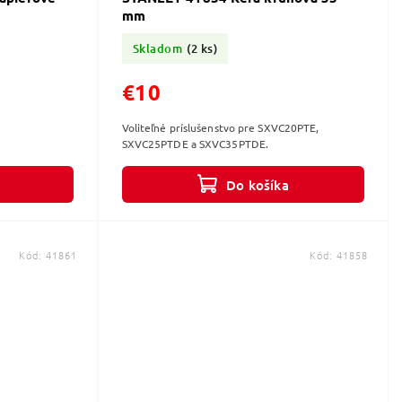
mm
Skladom
(2 ks)
€10
Voliteľné príslušenstvo pre SXVC20PTE,
SXVC25PTDE a SXVC35PTDE.
Do košíka
Kód:
41861
Kód:
41858