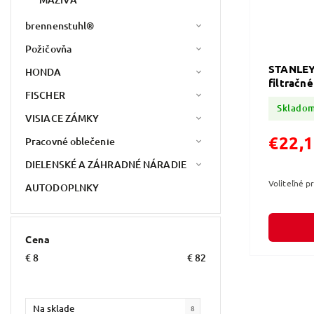
brennenstuhl®
Požičovňa
STANLEY
HONDA
filtračné
FISCHER
Sklado
VISIACE ZÁMKY
€22,
Pracovné oblečenie
DIELENSKÉ A ZÁHRADNÉ NÁRADIE
Voliteľné p
AUTODOPLNKY
Cena
€
8
€
82
Na sklade
8