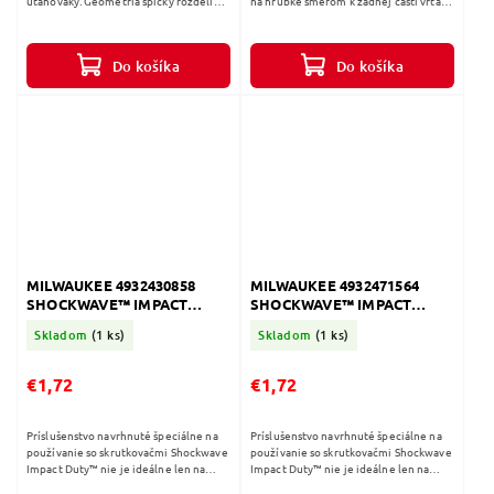
uťahováky. Geometria špičky rozdelí
na hrúbke smerom k zadnej časti vrtáka.
veľkosť plochy reznej hrany a
Štandardné vrtáky majú konštantnú
napomáha chladeniu vrtáka. 135 °
hrúbku po celej svojej...
uhol...
Do košíka
Do košíka
MILWAUKEE 4932430858
MILWAUKEE 4932471564
SHOCKWAVE™ IMPACT
SHOCKWAVE™ IMPACT
DUTY Skrutkovacie bity PH3
DUTY Skrutkovacie bity PH1
Skladom
(1 ks)
Skladom
(1 ks)
x 50 mm - 1 ks
- 50mm - 1ks
€1,72
€1,72
Príslušenstvo navrhnuté špeciálne na
Príslušenstvo navrhnuté špeciálne na
používanie so skrutkovačmi Shockwave
používanie so skrutkovačmi Shockwave
Impact Duty™ nie je ideálne len na
Impact Duty™ nie je ideálne len na
náročné rázové aplikácie, ale tiež
náročné rázové aplikácie, ale tiež