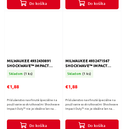
Do košíka
Do košíka
MILWAUKEE 4932430891
MILWAUKEE 4932471567
SHOCKWAVE™ IMPACT
SHOCKWAVE™ IMPACT
DUTY Skrutkovacie bity
DUTY Skrutkovacie bity TX7
Skladom
(1 ks)
Skladom
(1 ks)
TX50 - 25mm - 2ks
- 25mm - 2ks
€1,88
€1,88
Príslušenstvo navrhnuté špeciálne na
Príslušenstvo navrhnuté špeciálne na
používanie so skrutkovačmi Shockwave
používanie so skrutkovačmi Shockwave
Impact Duty™ nie je ideálne len na
Impact Duty™ nie je ideálne len na
náročné rázové aplikácie, ale tiež
náročné rázové aplikácie, ale tiež
poskytuje kompletné riešenie na...
poskytuje kompletné riešenie na...
Do košíka
Do košíka