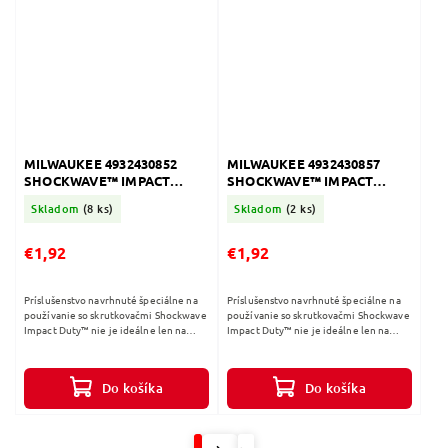
MILWAUKEE 4932430852
MILWAUKEE 4932430857
SHOCKWAVE™ IMPACT
SHOCKWAVE™ IMPACT
DUTY Skrutkovacie bity PH
DUTY Skrutkovacie bity PH3
Skladom
(8 ks)
Skladom
(2 ks)
2-25mm-2ks
x 25 mm - 2 ks
€1,92
€1,92
Príslušenstvo navrhnuté špeciálne na
Príslušenstvo navrhnuté špeciálne na
používanie so skrutkovačmi Shockwave
používanie so skrutkovačmi Shockwave
Impact Duty™ nie je ideálne len na
Impact Duty™ nie je ideálne len na
náročné rázové aplikácie, ale tiež
náročné rázové aplikácie, ale tiež
poskytuje kompletné riešenie na...
poskytuje kompletné riešenie na...
Do košíka
Do košíka