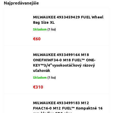
Najpredávanejšie
MILWAUKEE 4933459429 FUEL Wheel
Bag Size XL
Skladom
(1 ks)
€60
MILWAUKEE 4933499164 M18
ONEFHIWF34-0 M18 FUEL™ ONE-
KEY™3/4”vysokootáčkový rázový
uťahovák
Skladom
(1 ks)
€310
MILWAUKEE 4933499183 M12
FHAC16-0 M12 FUEL™ Kompaktné 16