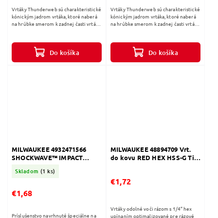
Vrtáky Thunderweb sú charakteristické
Vrtáky Thunderweb sú charakteristické
kónickým jadrom vrtáka, ktoré naberá
kónickým jadrom vrtáka, ktoré naberá
na hrúbke smerom k zadnej časti vrtáka.
na hrúbke smerom k zadnej časti vrtáka.
Štandardné vrtáky majú konštantnú
Štandardné vrtáky majú konštantnú
hrúbku po celej svojej...
hrúbku po celej svojej...
Do košíka
Do košíka
MILWAUKEE 4932471566
MILWAUKEE 48894709 Vrt.
SHOCKWAVE™ IMPACT
do kovu RED HEX HSS-G TiN
DUTY Skrutkovacie bity PZ
O 4,2 mm
Skladom
(1 ks)
1 - 50mm -1ks
€1,72
€1,68
Vrtáky odolné voči rázom s 1/4” hex
Príslušenstvo navrhnuté špeciálne na
upínaním optimalizované pre rázové