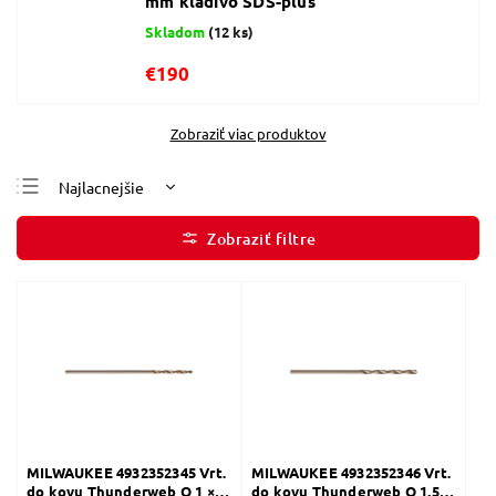
mm kladivo SDS-plus
Skladom
(12 ks)
€190
Zobraziť viac produktov
Najlacnejšie
Najdrahšie
Najpredávanejšie
Abecedne
MILWAUKEE 4932352345 Vrt.
MILWAUKEE 4932352346 Vrt.
do kovu Thunderweb O 1 ×
do kovu Thunderweb O 1,5 ×