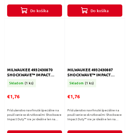
poskytuje kompletné riešenie na...
poskytuje kompletné riešenie na...
Do košíka
Do košíka
MILWAUKEE 4932430870
MILWAUKEE 4932430887
SHOCKWAVE™ IMPACT
SHOCKWAVE™ IMPACT
DUTY Skrutkovacie bity PZ
DUTY Skrutkovacie bity TX
Skladom
(1 ks)
Skladom
(1 ks)
3 - 50mm - 1ks
30 - 50mm - 1ks
€1,76
€1,76
Príslušenstvo navrhnuté špeciálne na
Príslušenstvo navrhnuté špeciálne na
používanie so skrutkovačmi Shockwave
používanie so skrutkovačmi Shockwave
Impact Duty™ nie je ideálne len na
Impact Duty™ nie je ideálne len na
náročné rázové aplikácie, ale tiež
náročné rázové aplikácie, ale tiež
poskytuje kompletné riešenie na...
poskytuje kompletné riešenie na...