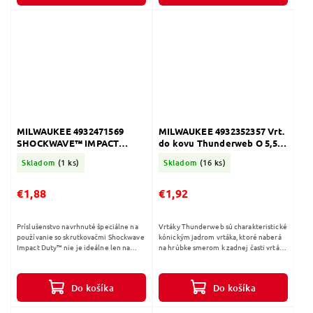
MILWAUKEE 4932471569
MILWAUKEE 4932352357 Vrt.
SHOCKWAVE™ IMPACT
do kovu Thunderweb O 5,5 ×
DUTY Skrutkovacie bity TX9
57 (1ks)
Skladom
(1 ks)
Skladom
(16 ks)
- 25mm - 2ks
€1,88
€1,92
Príslušenstvo navrhnuté špeciálne na
Vrtáky Thunderweb sú charakteristické
používanie so skrutkovačmi Shockwave
kónickým jadrom vrtáka, ktoré naberá
Impact Duty™ nie je ideálne len na
na hrúbke smerom k zadnej časti vrtáka.
náročné rázové aplikácie, ale tiež
Štandardné vrtáky majú konštantnú
poskytuje kompletné riešenie na...
hrúbku po celej svojej...
Do košíka
Do košíka