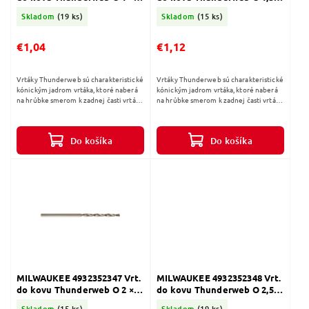
12 (2 ks)
18 (2ks)
Skladom
(19 ks)
Skladom
(15 ks)
€1,04
€1,12
Vrtáky Thunderweb sú charakteristické
Vrtáky Thunderweb sú charakteristické
kónickým jadrom vrtáka, ktoré naberá
kónickým jadrom vrtáka, ktoré naberá
na hrúbke smerom k zadnej časti vrtáka.
na hrúbke smerom k zadnej časti vrtáka.
Štandardné vrtáky majú konštantnú
Štandardné vrtáky majú konštantnú
hrúbku po celej svojej...
hrúbku po celej svojej...
Do košíka
Do košíka
MILWAUKEE 4932352347 Vrt.
MILWAUKEE 4932352348 Vrt.
do kovu Thunderweb O 2 ×
do kovu Thunderweb O 2,5 ×
24 (2 ks)
30 (2ks)
Skladom
(15 ks)
Skladom
(19 ks)