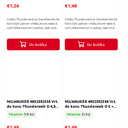
€1,24
€1,48
Vrtáky Thunderweb sú charakteristické
Vrtáky Thunderweb sú charakteristické
kónickým jadrom vrtáka, ktoré naberá
kónickým jadrom vrtáka, ktoré naberá
na hrúbke smerom k zadnej časti vrtáka.
na hrúbke smerom k zadnej časti vrtáka.
Štandardné vrtáky majú konštantnú
Štandardné vrtáky majú konštantnú
hrúbku po celej svojej...
hrúbku po celej svojej...
Do košíka
Do košíka
MILWAUKEE 4932352355 Vrt.
MILWAUKEE 4932352356 Vrt.
do kovu Thunderweb O 4,8 ×
do kovu Thunderweb O 5 ×
52 (1ks)
52 (1 ks)
Skladom
(18 ks)
Skladom
(3 ks)
€1,48
€1,48