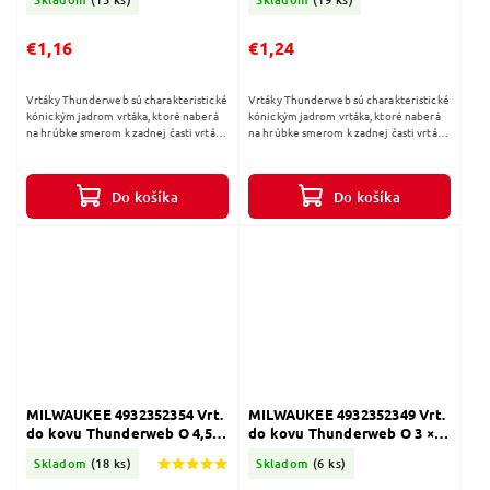
€1,16
€1,24
Vrtáky Thunderweb sú charakteristické
Vrtáky Thunderweb sú charakteristické
kónickým jadrom vrtáka, ktoré naberá
kónickým jadrom vrtáka, ktoré naberá
na hrúbke smerom k zadnej časti vrtáka.
na hrúbke smerom k zadnej časti vrtáka.
Štandardné vrtáky majú konštantnú
Štandardné vrtáky majú konštantnú
hrúbku po celej svojej...
hrúbku po celej svojej...
Do košíka
Do košíka
MILWAUKEE 4932352354 Vrt.
MILWAUKEE 4932352349 Vrt.
do kovu Thunderweb O 4,5 ×
do kovu Thunderweb O 3 ×
47 (1ks)
33 (2 ks)
Skladom
(18 ks)
Skladom
(6 ks)