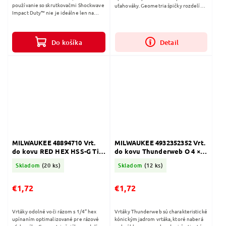
používanie so skrutkovačmi Shockwave
uťahováky. Geometria špičky rozdelí
Impact Duty™ nie je ideálne len na
veľkosť plochy reznej hrany a
náročné rázové aplikácie, ale tiež
napomáha chladeniu vrtáka. 135 °
poskytuje kompletné riešenie na...
uhol...
Do košíka
Detail
MILWAUKEE 48894710 Vrt.
MILWAUKEE 4932352352 Vrt.
do kovu RED HEX HSS-G TiN
do kovu Thunderweb O 4 ×
O 4,5 mm
43 (1 ks)
Skladom
(20 ks)
Skladom
(12 ks)
€1,72
€1,72
Vrtáky odolné voči rázom s 1/4” hex
Vrtáky Thunderweb sú charakteristické
upínaním optimalizované pre rázové
kónickým jadrom vrtáka, ktoré naberá