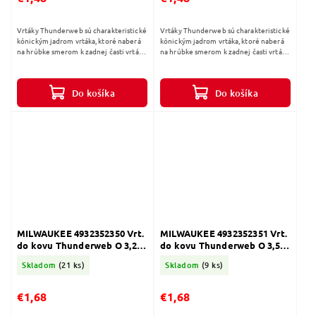
Vrtáky Thunderweb sú charakteristické
Vrtáky Thunderweb sú charakteristické
kónickým jadrom vrtáka, ktoré naberá
kónickým jadrom vrtáka, ktoré naberá
na hrúbke smerom k zadnej časti vrtáka.
na hrúbke smerom k zadnej časti vrtáka.
Štandardné vrtáky majú konštantnú
Štandardné vrtáky majú konštantnú
hrúbku po celej svojej...
hrúbku po celej svojej...
Do košíka
Do košíka
MILWAUKEE 4932352350 Vrt.
MILWAUKEE 4932352351 Vrt.
do kovu Thunderweb O 3,2 ×
do kovu Thunderweb O 3,5 ×
36 (2ks)
39 (2ks)
Skladom
(21 ks)
Skladom
(9 ks)
€1,68
€1,68