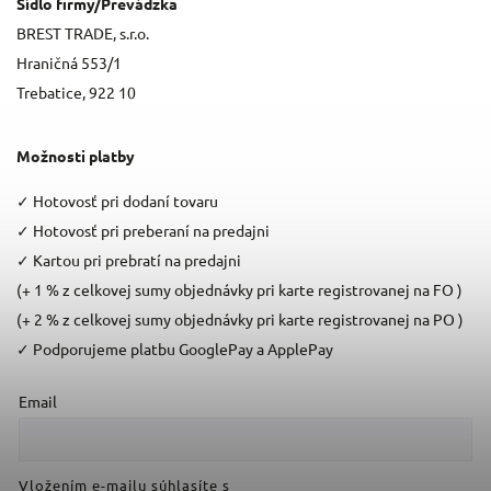
Sídlo firmy/Prevádzka
BREST TRADE, s.r.o.
Hraničná 553/1
Trebatice, 922 10
Možnosti platby
✓
Hotovosť pri dodaní tovaru
✓
Hotovosť pri preberaní na predajni
✓
Kartou pri prebratí na predajni
(+ 1 % z celkovej sumy objednávky pri karte registrovanej na FO )
(+ 2 % z celkovej sumy objednávky pri karte registrovanej na PO )
✓
Podporujeme platbu GooglePay a ApplePay
Email
Vložením e-mailu súhlasíte s