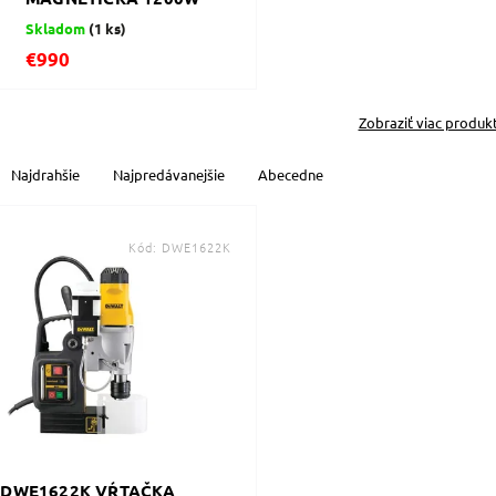
Skladom
(1 ks)
€990
Zobraziť viac produk
Najdrahšie
Najpredávanejšie
Abecedne
Kód:
DWE1622K
 DWE1622K VŔTAČKA