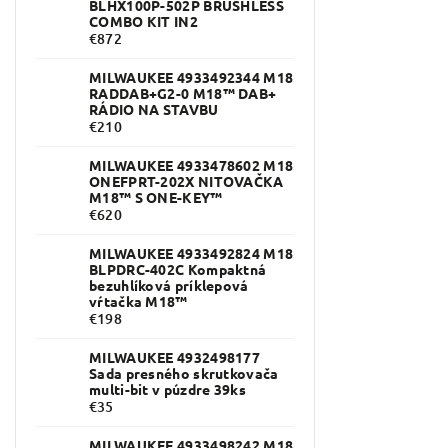
BLHX100P-502P BRUSHLESS
COMBO KIT IN2
€872
MILWAUKEE 4933492344 M18
RADDAB+G2-0 M18™ DAB+
RÁDIO NA STAVBU
€210
MILWAUKEE 4933478602 M18
ONEFPRT-202X NITOVAČKA
M18™ S ONE-KEY™
€620
MILWAUKEE 4933492824 M18
BLPDRC-402C Kompaktná
bezuhlíková príklepová
vŕtačka M18™
€198
MILWAUKEE 4932498177
Sada presného skrutkovača
multi-bit v púzdre 39ks
€35
MILWAUKEE 4933498242 M18