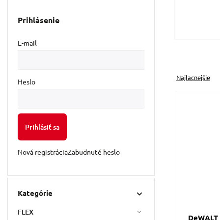
Prihlásenie
E-mail
Najlacnejšie
Heslo
Prihlásiť sa
Nová registrácia
Zabudnuté heslo
Kategórie
FLEX
DeWALT