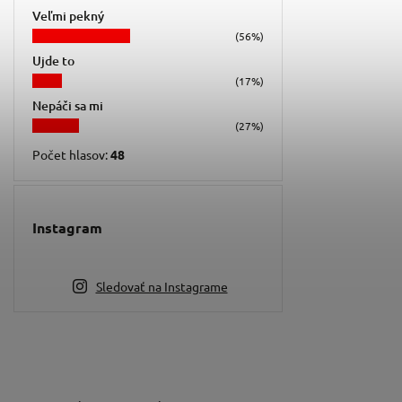
Veľmi pekný
(56%)
Ujde to
(17%)
Nepáči sa mi
(27%)
Počet hlasov:
48
Instagram
Sledovať na Instagrame