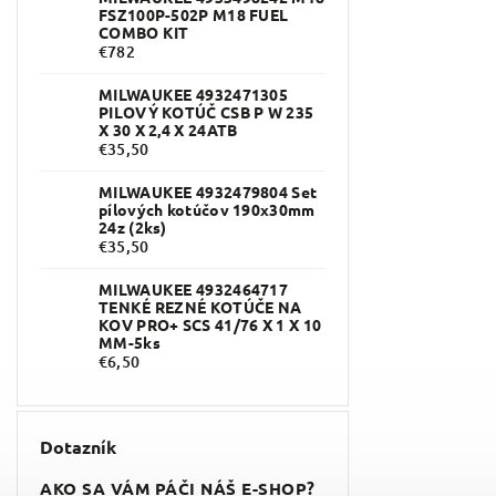
FSZ100P-502P M18 FUEL
COMBO KIT
€782
MILWAUKEE 4932471305
PILOVÝ KOTÚČ CSB P W 235
X 30 X 2,4 X 24ATB
€35,50
MILWAUKEE 4932479804 Set
pílových kotúčov 190x30mm
24z (2ks)
€35,50
MILWAUKEE 4932464717
TENKÉ REZNÉ KOTÚČE NA
KOV PRO+ SCS 41/76 X 1 X 10
MM-5ks
€6,50
Dotazník
AKO SA VÁM PÁČI NÁŠ E-SHOP?