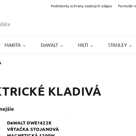
Podmienky ochrany osobných údajov
Formulár 
MAKITA
DeWALT
HILTI
STANLEY
Á
KTRICKÉ KLADIVÁ
nejšie
DeWALT DWE1622K
VŔTAČKA STOJANOVÁ
MAGNETICKÁ 1200W