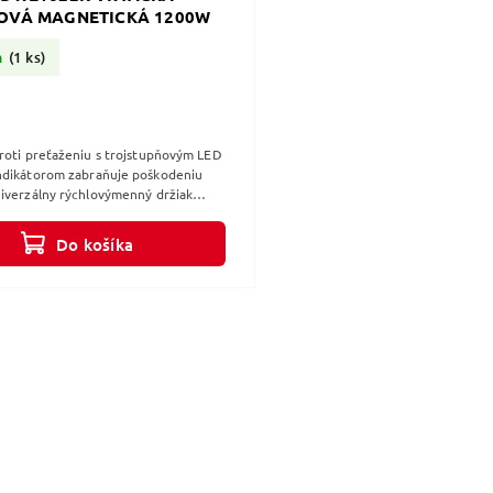
OVÁ MAGNETICKÁ 1200W
m
(1 ks)
roti preťaženiu s trojstupňovým LED
ndikátorom zabraňuje poškodeniu
iverzálny rýchlovýmenný držiak
nástroja sa rýchlo a jednoducho...
Do košíka