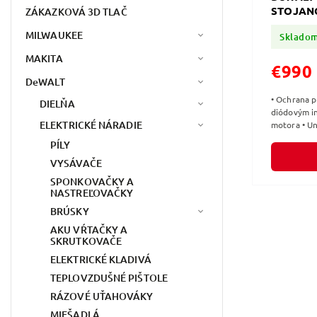
STOJAN
ZÁKAZKOVÁ 3D TLAČ
MILWAUKEE
Sklado
MAKITA
€990
DeWALT
• Ochrana p
DIELŇA
diódovým i
ELEKTRICKÉ NÁRADIE
motora • Un
pracovného 
PÍLY
VYSÁVAČE
SPONKOVAČKY A
NASTREĽOVAČKY
BRÚSKY
AKU VŔTAČKY A
SKRUTKOVAČE
ELEKTRICKÉ KLADIVÁ
TEPLOVZDUŠNÉ PIŠTOLE
RÁZOVÉ UŤAHOVÁKY
MIEŠADLÁ