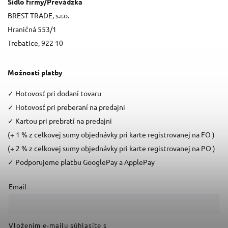
Sídlo firmy/Prevádzka
BREST TRADE, s.r.o.
Hraničná 553/1
Trebatice, 922 10
Možnosti platby
✓
Hotovosť pri dodaní tovaru
✓
Hotovosť pri preberaní na predajni
✓
Kartou pri prebratí na predajni
(+ 1 % z celkovej sumy objednávky pri karte registrovanej na FO )
(+ 2 % z celkovej sumy objednávky pri karte registrovanej na PO )
✓
Podporujeme platbu GooglePay a ApplePay
Email
Vložením e-mailu súhlasíte s