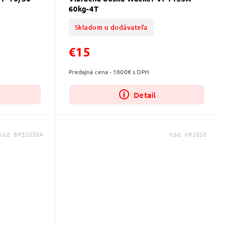
60kg-4T
Skladom u dodávateľa
€15
Predajná cena - 1800€ s DPH
Detail
Kód:
BPS2050A
Kód:
VP2050