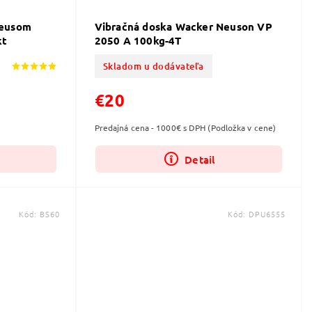
Neusom
Vibračná doska Wacker Neuson VP
kt
2050 A 100kg-4T
Skladom u dodávateľa
€20
Predajná cena - 1000€ s DPH (Podložka v cene)
Detail
Kód:
BS60
Kód:
DPU6555