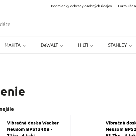
Podmienky ochrany osobných údajov
Formulár 
MAKITA
DeWALT
HILTI
STANLEY
enie
nejšie
Vibračná doska Wacker
Vibračná dos
Neusom BPS1340B -
Neusom BPS2
71kg - 4 takt
93,7kg - 4 ta