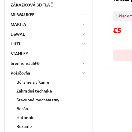
ZÁKAZKOVÁ 3D TLAČ
MILWAUKEE
Skladom
MAKITA
€5
DeWALT
HILTI
STANLEY
brennenstuhl®
Požičovňa
Búranie a vŕtanie
Záhradná technika
Stavebné mechanizmy
Betón
Hutnenie
Rezanie