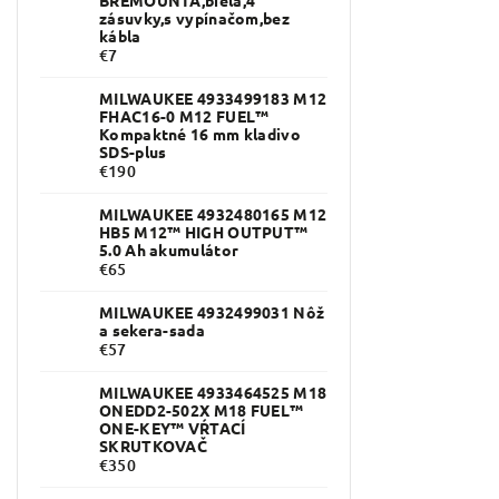
zásuvky,s vypínačom,bez
kábla
€7
MILWAUKEE 4933499183 M12
FHAC16-0 M12 FUEL™
Kompaktné 16 mm kladivo
SDS-plus
€190
MILWAUKEE 4932480165 M12
HB5 M12™ HIGH OUTPUT™
5.0 Ah akumulátor
€65
MILWAUKEE 4932499031 Nôž
a sekera-sada
€57
MILWAUKEE 4933464525 M18
ONEDD2-502X M18 FUEL™
ONE-KEY™ VŔTACÍ
SKRUTKOVAČ
€350