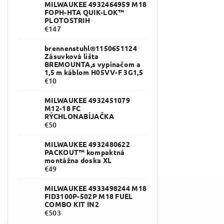
MILWAUKEE 4932464959 M18
FOPH-HTA QUIK-LOK™
PLOTOSTRIH
€147
brennenstuhl®1150651124
Zásuvková lišta
BREMOUNTA,s vypínačom a
1,5 m káblom H05VV-F 3G1,5
€10
MILWAUKEE 4932451079
M12-18 FC
RÝCHLONABÍJAČKA
€50
MILWAUKEE 4932480622
PACKOUT™ kompaktná
montážna doska XL
€49
MILWAUKEE 4933498244 M18
FID3100P-502P M18 FUEL
COMBO KIT IN2
€503