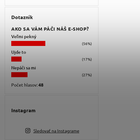
Dotazník
AKO SA VÁM PÁČI NÁŠ E-SHOP?
Veľmi pekný
(56%)
Ujde to
(17%)
Nepáči sa mi
(27%)
Počet hlasov:
48
Instagram
Sledovať na Instagrame