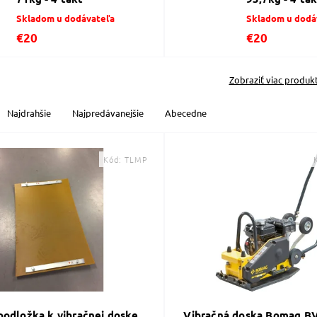
Skladom u dodávateľa
Skladom u dodá
€20
€20
Zobraziť viac produk
Najdrahšie
Najpredávanejšie
Abecedne
Kód:
TLMP
podložka k vibračnej doske
Vibračná doska Bomag B