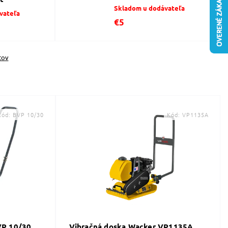
Skladom u dodávateľa
vateľa
€5
tov
Kód:
BVP 10/30
Kód:
VP1135A
VP 10/30
Vibračná doska Wacker VP1135A