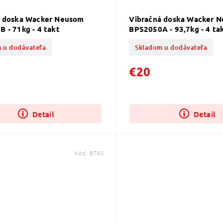
á doska Wacker Neusom
Vibračná doska Wacker 
 - 71kg - 4 takt
BPS2050A - 93,7kg - 4 ta
 u dodávateľa
Skladom u dodávateľa
€20
Detail
Detail
Kód:
BT65