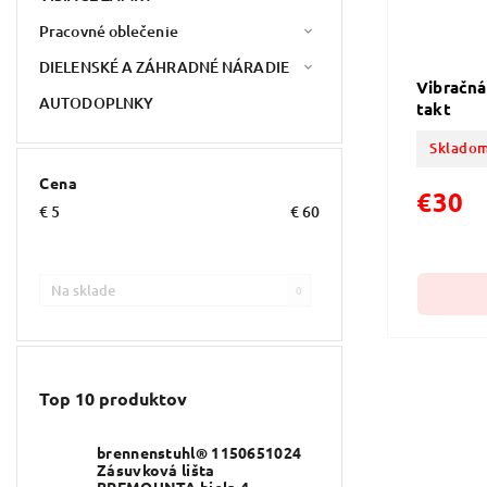
Pracovné oblečenie
DIELENSKÉ A ZÁHRADNÉ NÁRADIE
Vibračná
AUTODOPLNKY
takt
Skladom
Cena
€30
€
5
€
60
Na sklade
0
Top 10 produktov
brennenstuhl® 1150651024
Zásuvková lišta
BREMOUNTA,biela,4