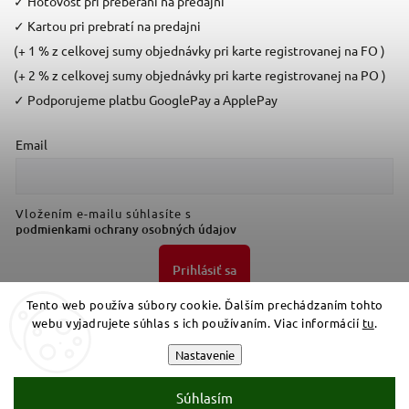
✓
Hotovosť pri preberaní na predajni
✓
Kartou pri prebratí na predajni
(+ 1 % z celkovej sumy objednávky pri karte registrovanej na FO )
(+ 2 % z celkovej sumy objednávky pri karte registrovanej na PO )
✓
Podporujeme platbu GooglePay a ApplePay
Email
Vložením e-mailu súhlasíte s
podmienkami ochrany osobných údajov
Prihlásiť sa
Tento web používa súbory cookie. Ďalším prechádzaním tohto
webu vyjadrujete súhlas s ich používaním. Viac informácií
tu
.
Nastavenie
Súhlasím