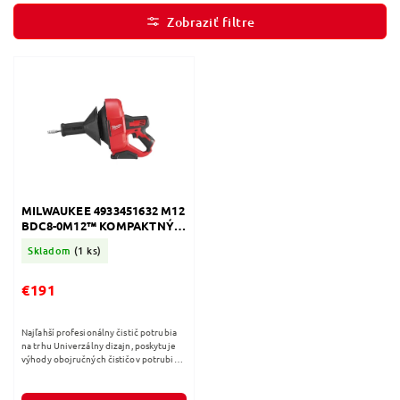
Najdrahšie
Najpredávanejšie
Abecedne
MILWAUKEE 4933451632 M12
BDC8-0M12™ KOMPAKTNÝ
ČISTIČ POTRUBIA SO
Skladom
(1 ks)
ŠPIRÁLOU S PRIEMEROM 8
MM
€191
Najľahší profesionálny čistič potrubia
na trhu Univerzálny dizajn, poskytuje
výhody obojručných čističov potrubia a
to v jednom stroji Najlepšia flexibilita
používateľa a...