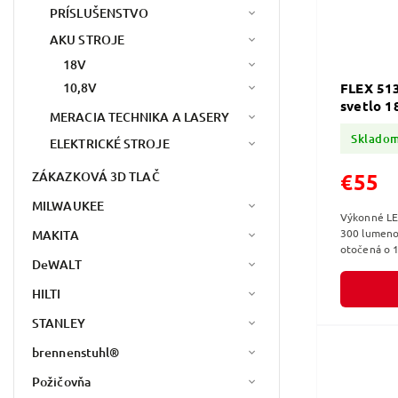
PRÍSLUŠENSTVO
AKU STROJE
18V
10,8V
FLEX 513
svetlo 1
MERACIA TECHNIKA A LASERY
Sklado
ELEKTRICKÉ STROJE
ZÁKAZKOVÁ 3D TLAČ
€55
MILWAUKEE
Výkonné LED
300 lumeno
MAKITA
otočená o 1
DeWALT
optimálne o
HILTI
STANLEY
brennenstuhl®
Požičovňa