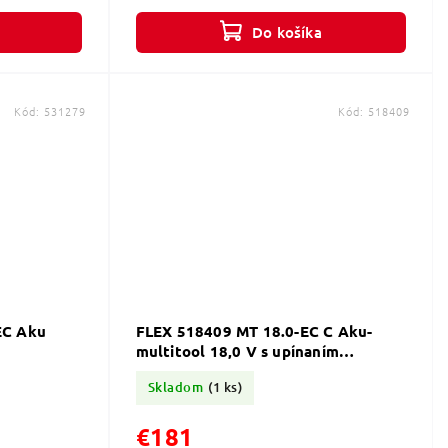
ožno...
Do košíka
Kód:
531279
Kód:
518409
EC Aku
FLEX 518409 MT 18.0-EC C Aku-
multitool 18,0 V s upínaním
StarlockMAX
Skladom
(1 ks)
€181