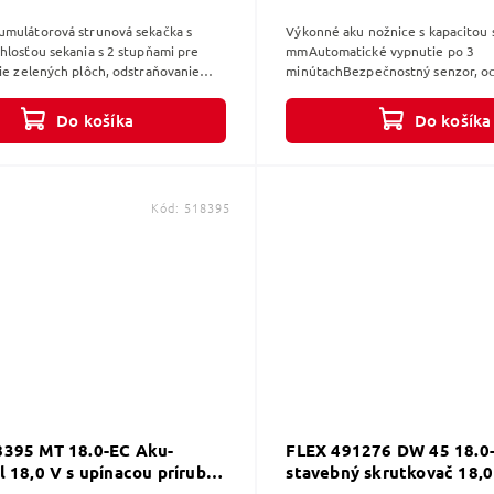
umulátorová strunová sekačka s
Výkonné aku nožnice s kapacitou 
hlosťou sekania s 2 stupňami pre
mmAutomatické vypnutie po 3
ie zelených plôch, odstraňovanie
minútachBezpečnostný senzor, oc
y a ľahkého podrastu, šírka...
porezaniu prsta
Do košíka
Do košíka
Kód:
518395
8395 MT 18.0-EC Aku-
FLEX 491276 DW 45 18.0-
l 18,0 V s upínacou prírubou
stavebný skrutkovač 18,0