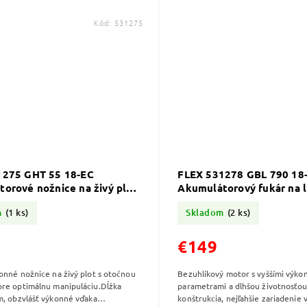
Kód:
531275
1275 GHT 55 18-EC
FLEX 531278 GBL 790 18
orové nožnice na živý plot
Akumulátorový fukár na l
m
(1 ks)
Skladom
(2 ks)
€149
onné nožnice na živý plot s otočnou
Bezuhlíkový motor s vyššími výko
re optimálnu manipuláciu.Dĺžka
parametrami a dlhšou životnosť
m, obzvlášť výkonné vďaka
konštrukcia, nejľahšie zariadenie v