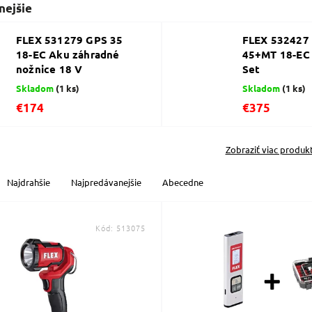
nejšie
FLEX 531279 GPS 35
FLEX 532427
18-EC Aku záhradné
45+MT 18-EC
nožnice 18 V
Set
Skladom
(1 ks)
Skladom
(1 ks)
€174
€375
Zobraziť viac produk
Najdrahšie
Najpredávanejšie
Abecedne
Kód:
513075