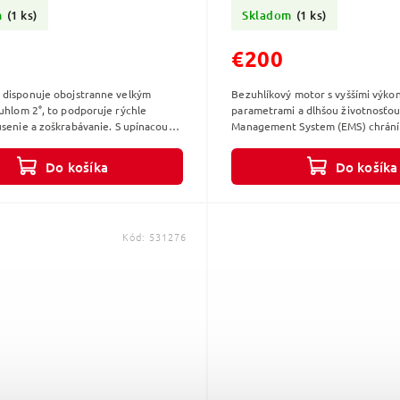
kMAX
m
(1 ks)
Skladom
(1 ks)
€200
 disponuje obojstranne velkým
Bezuhlíkový motor s vyššími výko
uhlom 2°, to podporuje rýchle
parametrami a dlhšou životnosťou
úsenie a zoškrabávanie. S upínacou
Management System (EMS) chrání 
tarlockMAX a svorkovým
predlžuje životnosť a zvyšuje efek
m...
ľavý...
Do košíka
Do košíka
Kód:
531276