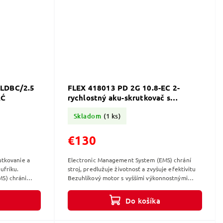
-LDBC/2.5
FLEX 418013 PD 2G 10.8-EC 2-
AĆ
rychlostný aku-skrutkovač s
príklepom 10,8 V
Skladom
(1 ks)
€130
utkovanie a
Electronic Management System (EMS) chrání
ufríku.
stroj, predlužuje životnosť a zvyšuje efektivitu
S) chráni
Bezuhlíkový motor s vyššími výkonnostnými
yšuje...
parametrami a dlhšou životnosťou Rychlostný...
Do košíka