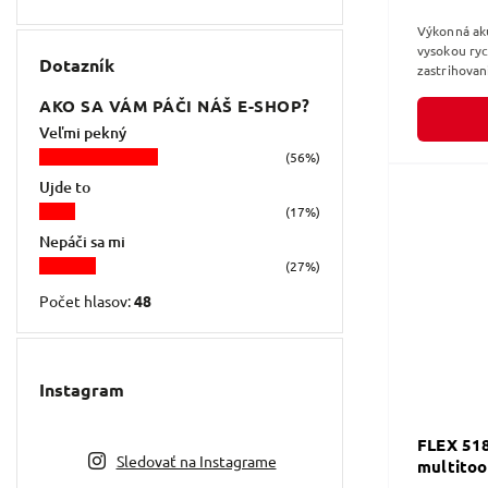
Výkonná ak
vysokou ryc
Dotazník
zastrihovan
vysokej tráv
AKO SA VÁM PÁČI NÁŠ E-SHOP?
Veľmi pekný
(56%)
Ujde to
(17%)
Nepáči sa mi
(27%)
Počet hlasov:
48
Instagram
FLEX 51
Sledovať na Instagrame
multitoo