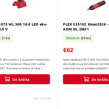
075 WL 300 18.0 LED aku-
FLEX 533102 Xmas2024 - 
8,0 V
ADM 30, DB31
m
(1 ks)
Skladom
(29 ks)
€62
 aku-svetlo s 2 stupnami svietivosti,
Sada obsahuje:SD 5-300 Vreckový
v a 150 lumenov Hlava LED svetla
akumulátorový škrutkovač 4,0 VADM30
04°. Pracovný priestor je vždy
svetlený. Ergonomická rukoväť s...
Do košíka
Do košíka
Kód:
506648