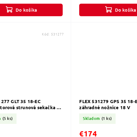
mu laserovému brúseniu čepele...
so vzduchovým potrubím, které m
Do košíka
Do košíka
Kód:
531277
1277 GLT 35 18-EC
FLEX 531279 GPS 35 18-
torová strunová sekačka 18
záhradné nožnice 18 V
m
(5 ks)
Skladom
(1 ks)
€174