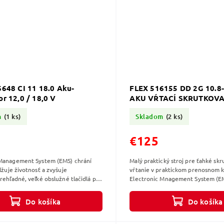
648 CI 11 18.0 Aku-
FLEX 516155 DD 2G 10.8
r 12,0 / 18,0 V
AKU VŔTACÍ SKRUTKOV
m
(1 ks)
Skladom
(2 ks)
€125
 Management System (EMS) chrání
Malý praktický stroj pre ťahké skr
lžuje životnosť a zvyšuje
vŕtanie v praktickom prenosnom k
Prehľadné, veľké obslužné tlačidlá pre
Electronic Mnagement System (EM
avenie požadovaných funkcií....
stroj, predlžuje jeho životnosť a zv
Do košíka
Do košíka