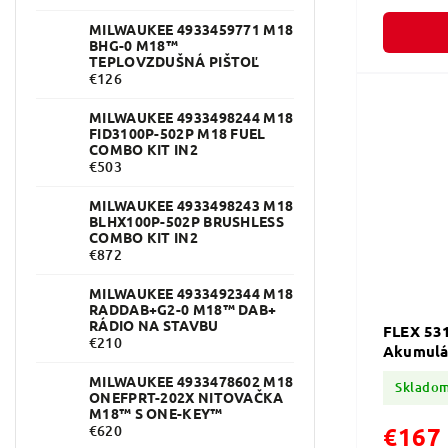
obojstranné
MILWAUKEE 4933459771 M18
BHG-0 M18™
TEPLOVZDUŠNÁ PIŠTOĽ
€126
MILWAUKEE 4933498244 M18
FID3100P-502P M18 FUEL
COMBO KIT IN2
€503
MILWAUKEE 4933498243 M18
BLHX100P-502P BRUSHLESS
COMBO KIT IN2
€872
MILWAUKEE 4933492344 M18
RADDAB+G2-0 M18™ DAB+
RÁDIO NA STAVBU
FLEX 53
€210
Akumulá
V
MILWAUKEE 4933478602 M18
Sklado
ONEFPRT-202X NITOVAČKA
M18™ S ONE-KEY™
€167
€620