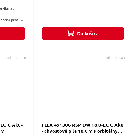
strihu 35
hrana proti
Do košíka
Kód:
491276
Kód:
491306
EC C Aku-
FLEX 491306 RSP DW 18.0-EC C Aku
 V
- chvostová píla 18,0 V s orbitálnym