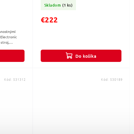
pohybom
Skladom
(1 ks)
€222
nnostnými
Electronic
stroj,
tivituPravý/
Do košíka
Kód:
531312
Kód:
530189