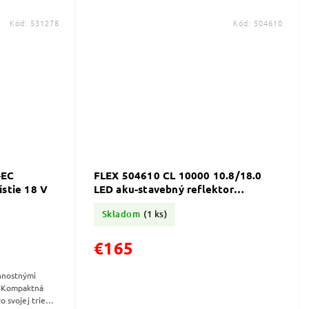
Kód:
531278
Kód:
504610
-EC
FLEX 504610 CL 10000 10.8/18.0
ístie 18 V
LED aku-stavebný reflektor
10,8/18,0 V
Skladom
(1 ks)
€165
nnostnými
ouKompaktná
o svojej triede