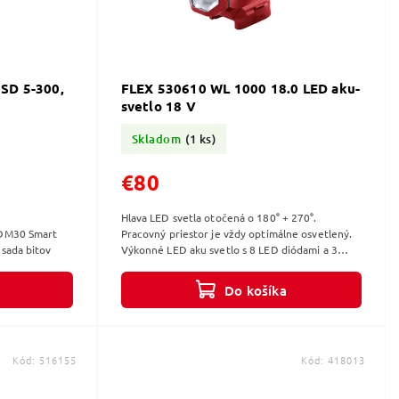
SD 5-300,
FLEX 530610 WL 1000 18.0 LED aku-
svetlo 18 V
Skladom
(1 ks)
€80
Hlava LED svetla otočená o 180° + 270°.
 Smart
Pracovný priestor je vždy optimálne osvetlený.
Laserový merač vzdialenostiDB31 sada bitov
Výkonné LED aku svetlo s 8 LED diódami a 3
úrovňami jasu Bezpečné a flexibilní...
Do košíka
Kód:
516155
Kód:
418013