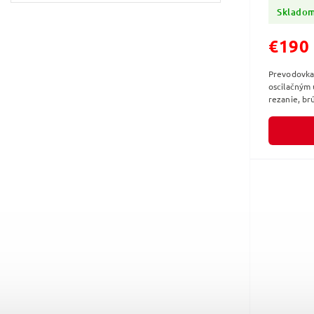
Starloc
Sklado
€190
Prevodovka
oscilačným 
rezanie, br
prírubou S
mechanismo