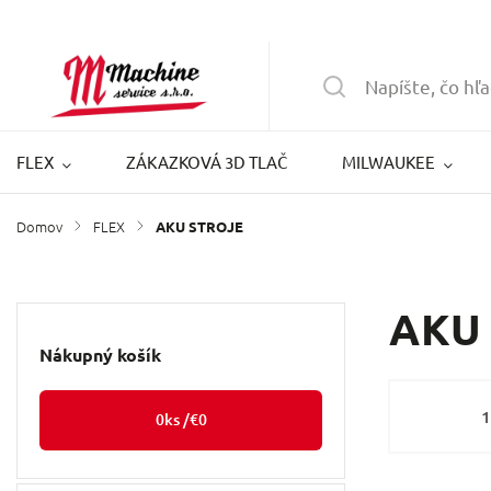
FLEX
ZÁKAZKOVÁ 3D TLAČ
MILWAUKEE
Domov
FLEX
/
/
AKU STROJE
AKU
Nákupný košík
0
ks /
€0