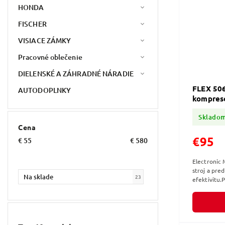
HONDA
FISCHER
VISIACE ZÁMKY
Pracovné oblečenie
DIELENSKÉ A ZÁHRADNÉ NÁRADIE
FLEX 506
AUTODOPLNKY
kompreso
Sklado
Cena
€95
€
55
€
580
Electronic
stroj a pred
Na sklade
23
efektivitu.
rýchle nast