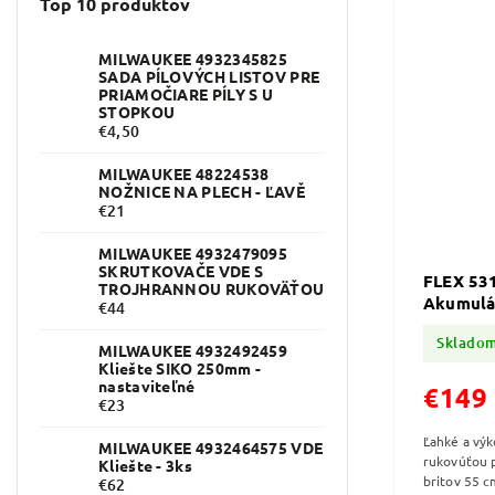
Top 10 produktov
MILWAUKEE 4932345825
SADA PÍLOVÝCH LISTOV PRE
PRIAMOČIARE PÍLY S U
STOPKOU
€4,50
MILWAUKEE 48224538
NOŽNICE NA PLECH - ĽAVĚ
€21
MILWAUKEE 4932479095
SKRUTKOVAČE VDE S
FLEX 53
TROJHRANNOU RUKOVÄŤOU
Akumulát
€44
18 V
Sklado
MILWAUKEE 4932492459
Kliešte SIKO 250mm -
nastaviteľné
€149
€23
Ľahké a výk
MILWAUKEE 4932464575 VDE
rukovúťou p
Kliešte - 3ks
britov 55 c
€62