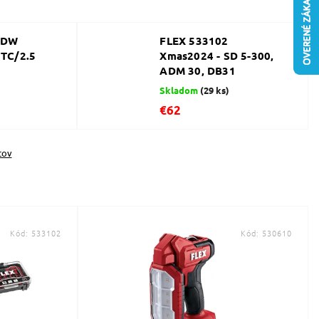
 DW
FLEX 533102
 TC/2.5
Xmas2024 - SD 5-300,
ADM 30, DB31
Skladom
(29 ks)
€62
tov
Kód:
533102
Kód:
530610