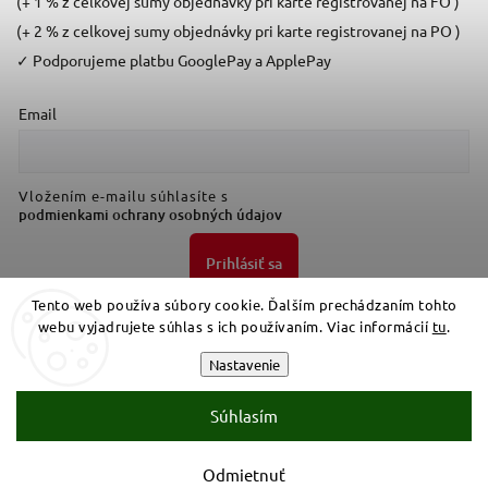
(+ 1 % z celkovej sumy objednávky pri karte registrovanej na FO )
(+ 2 % z celkovej sumy objednávky pri karte registrovanej na PO )
✓
Podporujeme platbu GooglePay a ApplePay
Email
Vložením e-mailu súhlasíte s
podmienkami ochrany osobných údajov
Prihlásiť sa
Tento web používa súbory cookie. Ďalším prechádzaním tohto
webu vyjadrujete súhlas s ich používaním. Viac informácií
tu
.
Nastavenie
Súhlasím
Copyright 2026
Bresttrade
. Všetky práva vyhradené.
Upraviť nastavenie cookies
Odmietnuť
Vytvořil
Shoptet
| Design
Shoptak.cz