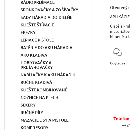
RÁDIOPRIJÍMAČE
Otvorený d
SPONKOVAČKY A ZOŠÍVAČKY
APLIKÁCIE
SADY NÁRADIA DO DIELŇE
KLIEŠTE ŠTÍPACIE
Čisté a kru
materiálov
FRÉZKY
hlinené a 
LEPIACE PIŠTOLE
BATÉRIE DO AKU NÁRADIA
AKU KLADIVÁ
HOBĽOVAČKY A
Opýtať sa
PREŤAHOVAČKY
NABÍJAČKY K AKU NÁRADIU
RUČNÉ KLADIVÁ
KLIEŠTE KOMBINOVANÉ
NOŽNICE NA PLECH
SEKERY
RUČNÉ PÍLY
Telefon
MAZACIE LISY A PIŠTOLE
+42
KOMPRESORY