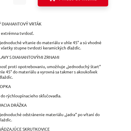
 DIAMANTOVÝ VRTÁK
 extrémna tvrdosť.
ednoduché vŕtanie do materiálu v uhle 45° a sú vhodné
 všetky stupne tvrdosti keramických dlaždíc.
LAVY S DIAMANTOVÝMI ZRNAMI
nosť proti opotrebovaniu, umožňuje „jednoduchý štart“
uhle 45° do materiálu a vyrovná sa takmer s akoukoľvek
dlaždíc.
TOPKA
do rýchloupínacieho skľučovadla.
ACIA DRÁŽKA
ednoduché odstránenie materiálu „jadra“ po vŕtaní do
dlaždíc.
VÁDZAJÚCE SKRUTKOVICE