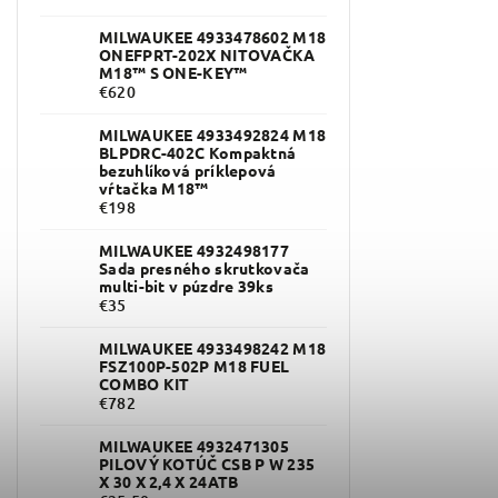
MILWAUKEE 4933478602 M18
ONEFPRT-202X NITOVAČKA
M18™ S ONE-KEY™
€620
MILWAUKEE 4933492824 M18
BLPDRC-402C Kompaktná
bezuhlíková príklepová
vŕtačka M18™
€198
MILWAUKEE 4932498177
Sada presného skrutkovača
multi-bit v púzdre 39ks
€35
MILWAUKEE 4933498242 M18
FSZ100P-502P M18 FUEL
COMBO KIT
€782
MILWAUKEE 4932471305
PILOVÝ KOTÚČ CSB P W 235
X 30 X 2,4 X 24ATB