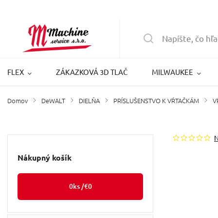
FLEX
ZÁKAZKOVÁ 3D TLAČ
MILWAUKEE
Domov
DeWALT
DIELŇA
PRÍSLUŠENSTVO K VŔTAČKÁM
V
/
/
/
/
Nákupný košík
0
ks /
€0