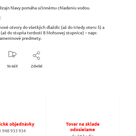
izajn hlavy pomáha učinnému chladeniu vodou.
:
hové otvory do všetkých dlaždíc (až do triedy oteru 5) a
 (až do stupňa tvrdosti 8 Mohsovej stupnice) – napr.
kameninové predmety.
Strážiť
Zdieľať
ické objednávky
Tovar na sklade
odosielame
1 948 933 934