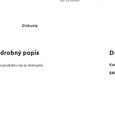
do 24 hodín
Diskusia
drobný popis
D
Ka
s produktu nie je dostupný
EA