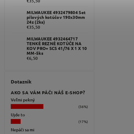
€35,50
MILWAUKEE 4932479804 Set
pílových kotúčov 190x30mm
24z (2ks)
€35,50
MILWAUKEE 4932464717
TENKÉ REZNÉ KOTÚČE NA
KOV PRO+ SCS 41/76 X 1 X 10
MM-5ks
€6,50
Dotazník
AKO SA VÁM PÁČI NÁŠ E-SHOP?
Veľmi pekný
(56%)
Ujde to
(17%)
Nepáči sa mi