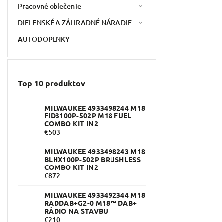
Pracovné oblečenie
DIELENSKÉ A ZÁHRADNÉ NÁRADIE
AUTODOPLNKY
Top 10 produktov
MILWAUKEE 4933498244 M18
FID3100P-502P M18 FUEL
COMBO KIT IN2
€503
MILWAUKEE 4933498243 M18
BLHX100P-502P BRUSHLESS
COMBO KIT IN2
€872
MILWAUKEE 4933492344 M18
RADDAB+G2-0 M18™ DAB+
RÁDIO NA STAVBU
€210