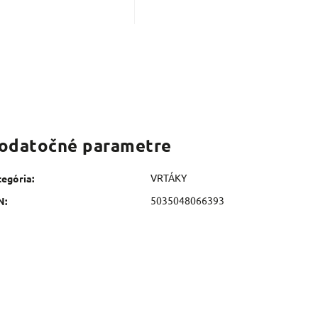
odatočné parametre
VRTÁKY
tegória
:
5035048066393
N
: