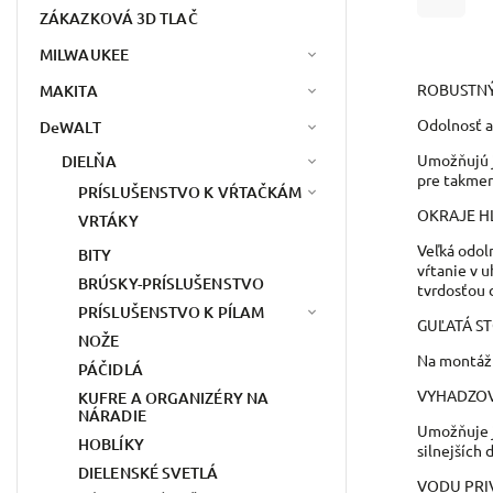
ZÁKAZKOVÁ 3D TLAČ
MILWAUKEE
ROBUSTNÝ
MAKITA
Odolnosť a
DeWALT
Umožňujú j
DIELŇA
pre takmer
PRÍSLUŠENSTVO K VŔTAČKÁM
OKRAJE H
VRTÁKY
Veľká odol
BITY
vŕtanie v 
BRÚSKY-PRÍSLUŠENSTVO
tvrdosťou 
PRÍSLUŠENSTVO K PÍLAM
GUĽATÁ S
NOŽE
Na montáž 
PÁČIDLÁ
VYHADZOV
KUFRE A ORGANIZÉRY NA
NÁRADIE
Umožňuje j
HOBLÍKY
silnejších 
DIELENSKÉ SVETLÁ
VODU PRI