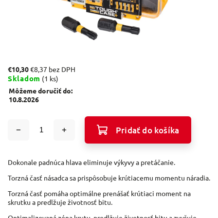
€10,30
€8,37 bez DPH
Skladom
(1 ks)
Môžeme doručiť do:
10.8.2026
Pridať do košíka
Dokonale padnúca hlava eliminuje výkyvy a pretáčanie.
Torzná časť násadca sa prispôsobuje krútiacemu momentu náradia.
Torzná časť pomáha optimálne prenášať krútiaci moment na
skrutku a predlžuje životnosť bitu.
Optimalizovaná zóna krutu, predlžuje životnosť bitu a zvyšuje