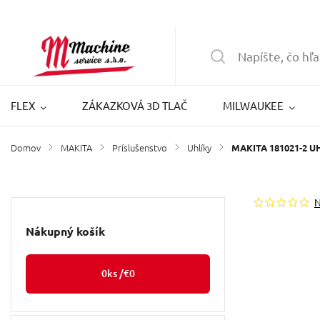
FLEX
ZÁKAZKOVÁ 3D TLAČ
MILWAUKEE
Domov
MAKITA
Príslušenstvo
Uhlíky
/
/
/
/
MAKITA 181021-2 UH
Nákupný košík
0
ks /
€0