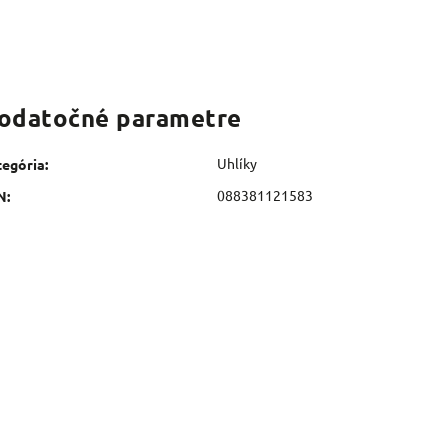
odatočné parametre
Uhlíky
tegória
:
088381121583
N
: