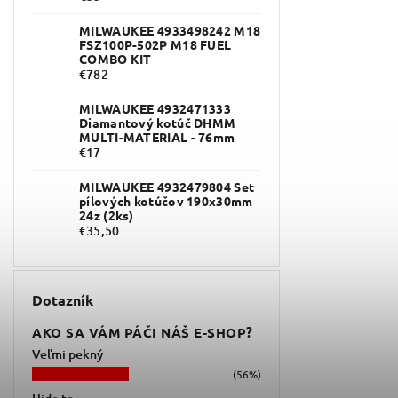
MILWAUKEE 4933498242 M18
FSZ100P-502P M18 FUEL
COMBO KIT
€782
MILWAUKEE 4932471333
Diamantový kotúč DHMM
MULTI-MATERIAL - 76mm
€17
MILWAUKEE 4932479804 Set
pílových kotúčov 190x30mm
24z (2ks)
€35,50
Dotazník
AKO SA VÁM PÁČI NÁŠ E-SHOP?
Veľmi pekný
(56%)