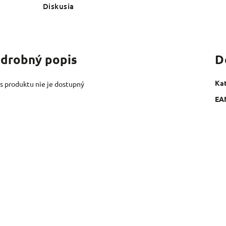
Diskusia
drobný popis
D
Ka
s produktu nie je dostupný
EA