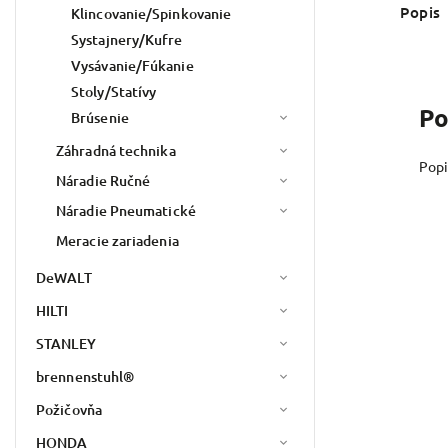
Popis
Klincovanie/Spinkovanie
Systajnery/Kufre
Vysávanie/Fúkanie
Stoly/Statívy
Po
Brúsenie
Záhradná technika
Popi
Náradie Ručné
Náradie Pneumatické
Meracie zariadenia
DeWALT
HILTI
STANLEY
brennenstuhl®
Požičovňa
HONDA