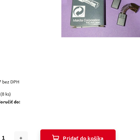
7 bez DPH
(8 ks)
ručiť do:
Pridať do košíka