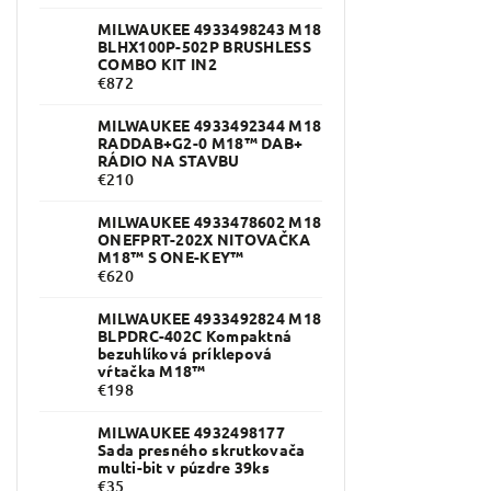
MILWAUKEE 4933498243 M18
BLHX100P-502P BRUSHLESS
COMBO KIT IN2
€872
MILWAUKEE 4933492344 M18
RADDAB+G2-0 M18™ DAB+
RÁDIO NA STAVBU
€210
MILWAUKEE 4933478602 M18
ONEFPRT-202X NITOVAČKA
M18™ S ONE-KEY™
€620
MILWAUKEE 4933492824 M18
BLPDRC-402C Kompaktná
bezuhlíková príklepová
vŕtačka M18™
€198
MILWAUKEE 4932498177
Sada presného skrutkovača
multi-bit v púzdre 39ks
€35