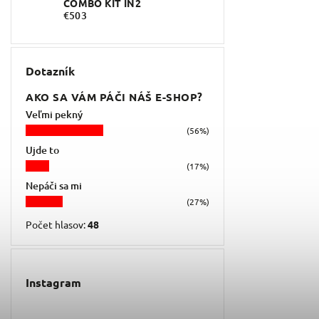
COMBO KIT IN2
€503
Dotazník
AKO SA VÁM PÁČI NÁŠ E-SHOP?
Veľmi pekný
(56%)
Ujde to
(17%)
Nepáči sa mi
(27%)
Počet hlasov:
48
Instagram