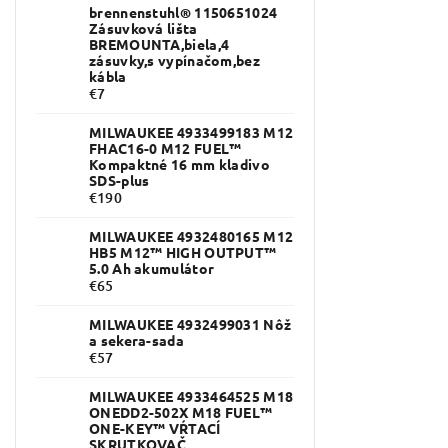
brennenstuhl® 1150651024
Zásuvková lišta
BREMOUNTA,biela,4
zásuvky,s vypínačom,bez
kábla
€7
MILWAUKEE 4933499183 M12
FHAC16-0 M12 FUEL™
Kompaktné 16 mm kladivo
SDS-plus
€190
MILWAUKEE 4932480165 M12
HB5 M12™ HIGH OUTPUT™
5.0 Ah akumulátor
€65
MILWAUKEE 4932499031 Nôž
a sekera-sada
€57
MILWAUKEE 4933464525 M18
ONEDD2-502X M18 FUEL™
ONE-KEY™ VŔTACÍ
SKRUTKOVAČ