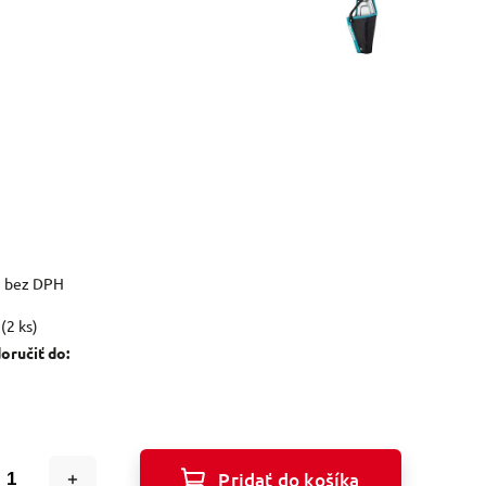
5 bez DPH
(2 ks)
ručiť do:
Pridať do košíka