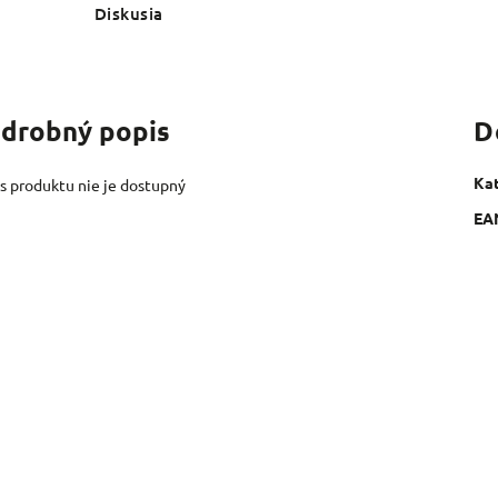
Diskusia
drobný popis
D
Ka
s produktu nie je dostupný
EA