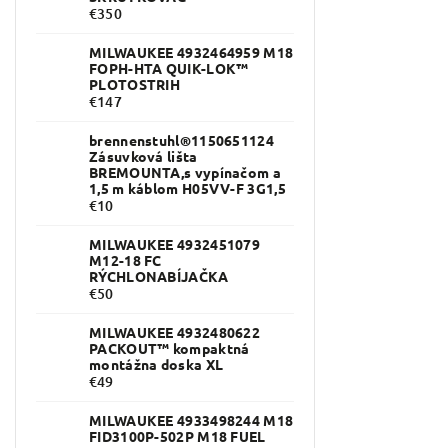
€350
MILWAUKEE 4932464959 M18
FOPH-HTA QUIK-LOK™
PLOTOSTRIH
€147
brennenstuhl®1150651124
Zásuvková lišta
BREMOUNTA,s vypínačom a
1,5 m káblom H05VV-F 3G1,5
€10
MILWAUKEE 4932451079
M12-18 FC
RÝCHLONABÍJAČKA
€50
MILWAUKEE 4932480622
PACKOUT™ kompaktná
montážna doska XL
€49
MILWAUKEE 4933498244 M18
FID3100P-502P M18 FUEL