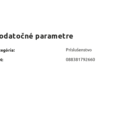
odatočné parametre
Príslušenstvo
tegória
:
088381792660
N
: