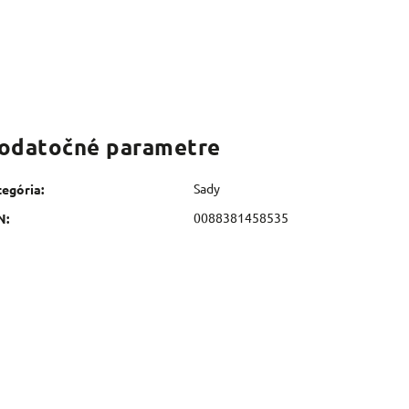
odatočné parametre
Sady
tegória
:
0088381458535
N
: