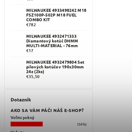
MILWAUKEE 4933498242 M18
FSZ100P-502P M18 FUEL
COMBO KIT
€782
MILWAUKEE 4932471333
Diamantový kotúč DHMM
MULTI-MATERIAL - 76mm
€17
MILWAUKEE 4932479804 Set
pílových kotúčov 190x30mm
24z (2ks)
€35,50
Dotazník
AKO SA VÁM PÁČI NÁŠ E-SHOP?
Veľmi pekný
(56%)