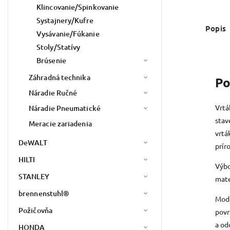
Klincovanie/Spinkovanie
Systajnery/Kufre
Popis
Vysávanie/Fúkanie
Stoly/Statívy
Brúsenie
Záhradná technika
Po
Náradie Ručné
Vrtá
Náradie Pneumatické
stav
Meracie zariadenia
vrtá
DeWALT
prír
HILTI
Výbo
STANLEY
mate
brennenstuhl®
Mode
Požičovňa
povr
a od
HONDA