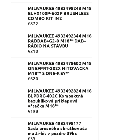
MILWAUKEE 4933498243 M18
BLHX100P-502P BRUSHLESS
COMBO KIT IN2
€872
MILWAUKEE 4933492344 M18
RADDAB+G2-0 M18™ DAB+
RÁDIO NA STAVBU
€210
MILWAUKEE 4933478602 M18
ONEFPRT-202X NITOVAČKA
M18™ S ONE-KEY™
€620
MILWAUKEE 4933492824 M18
BLPDRC-402C Kompaktná
bezuhlíková príklepová
vŕtačka M18™
€198
MILWAUKEE 4932498177
Sada presného skrutkovača
multi-bit v púzdre 39ks
€35