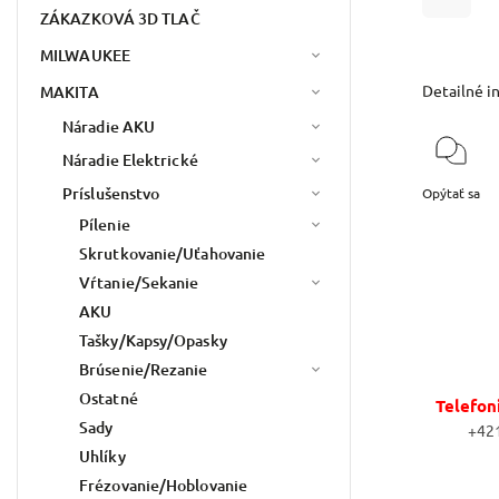
ZÁKAZKOVÁ 3D TLAČ
MILWAUKEE
Detailné i
MAKITA
Náradie AKU
Náradie Elektrické
Príslušenstvo
Opýtať sa
Pílenie
Skrutkovanie/Uťahovanie
Vŕtanie/Sekanie
AKU
Tašky/Kapsy/Opasky
Brúsenie/Rezanie
Ostatné
Telefon
Sady
+42
Uhlíky
Frézovanie/Hoblovanie