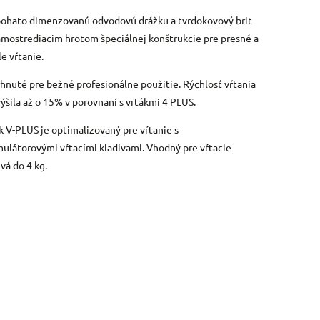
ohato dimenzovanú odvodovú drážku a tvrdokovový brit
amostrediacim hrotom špeciálnej konštrukcie pre presné a
le vŕtanie.
hnuté pre bežné profesionálne použitie. Rýchlosť vŕtania
výšila až o 15% v porovnaní s vrtákmi 4 PLUS.
k V-PLUS je optimalizovaný pre vŕtanie s
ulátorovými vŕtacími kladivami. Vhodný pre vŕtacie
ivá do 4 kg.