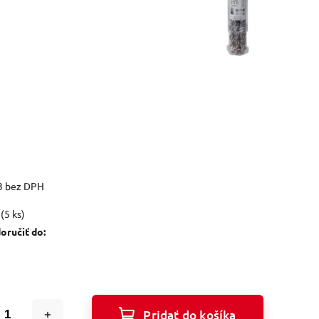
3 bez DPH
(5 ks)
ručiť do:
Pridať do košíka