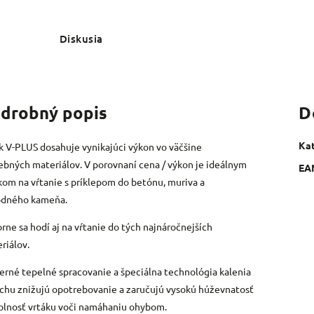
Diskusia
drobný popis
D
Ka
k V-PLUS dosahuje vynikajúci výkon vo väčšine
ebných materiálov. V porovnaní cena / výkon je ideálnym
EA
kom na vŕtanie s príklepom do betónu, muriva a
odného kameňa.
rne sa hodí aj na vŕtanie do tých najnáročnejších
riálov.
rné tepelné spracovanie a špeciálna technológia kalenia
chu znižujú opotrebovanie a zaručujú vysokú húževnatosť
olnosť vrtáku voči namáhaniu ohybom.