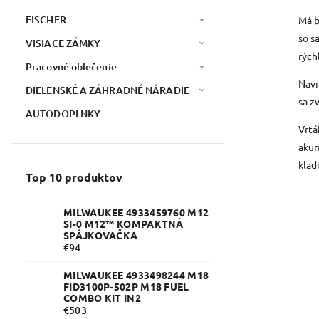
FISCHER
Má b
so s
VISIACE ZÁMKY
rých
Pracovné oblečenie
Navr
DIELENSKÉ A ZÁHRADNÉ NÁRADIE
sa z
AUTODOPLNKY
Vrtá
akum
klad
Top 10 produktov
MILWAUKEE 4933459760 M12
SI-0 M12™ KOMPAKTNÁ
SPÁJKOVAČKA
€94
MILWAUKEE 4933498244 M18
FID3100P-502P M18 FUEL
COMBO KIT IN2
€503