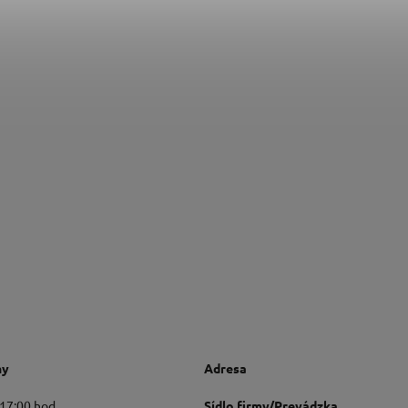
ny
Adresa
 17:00 hod.
Sídlo firmy/Prevádzka