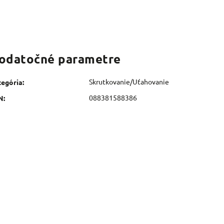
odatočné parametre
Skrutkovanie/Uťahovanie
tegória
:
088381588386
N
: