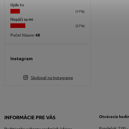
Ujde to
(17%)
Nepáči sa mi
(27%)
Počet hlasov:
48
Instagram
Sledovať na Instagrame
Otváracie hodi
INFORMÁCIE PRE VÁS
Pondelok: 7:00 -
Podmienky ochrany osobných údajov