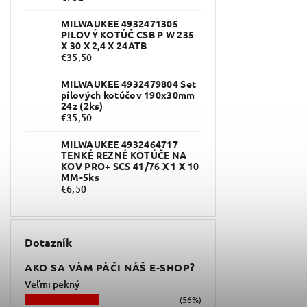
MILWAUKEE 4932471305
PILOVÝ KOTÚČ CSB P W 235
X 30 X 2,4 X 24ATB
€35,50
MILWAUKEE 4932479804 Set
pílových kotúčov 190x30mm
24z (2ks)
€35,50
MILWAUKEE 4932464717
TENKÉ REZNÉ KOTÚČE NA
KOV PRO+ SCS 41/76 X 1 X 10
MM-5ks
€6,50
Dotazník
AKO SA VÁM PÁČI NÁŠ E-SHOP?
Veľmi pekný
(56%)