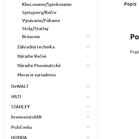
Popis
Klincovanie/Spinkovanie
Systajnery/Kufre
Vysávanie/Fúkanie
Stoly/Statívy
Po
Brúsenie
Záhradná technika
Popi
Náradie Ručné
Náradie Pneumatické
Meracie zariadenia
DeWALT
HILTI
STANLEY
brennenstuhl®
Požičovňa
HONDA