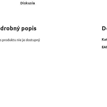
Diskusia
drobný popis
D
Ka
s produktu nie je dostupný
EA