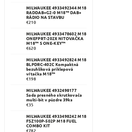
MILWAUKEE 4933492344 M18
RADDAB+G2-0 M18™ DAB+
RÁDIO NA STAVBU
€210
MILWAUKEE 4933478602 M18
ONEFPRT-202X NITOVAČKA
M18™ S ONE-KEY™
€620
MILWAUKEE 4933492824 M18
BLPDRC-402C Kompaktná
bezuhlíková príklepová
vŕtačka M18™
€198
MILWAUKEE 4932498177
Sada presného skrutkovača
multi-bit v púzdre 39ks
€35
MILWAUKEE 4933498242 M18
FSZ100P-502P M18 FUEL
COMBO KIT
€782