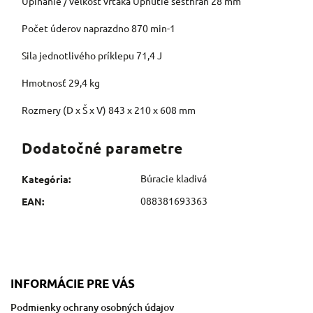
Upínanie / veľkosť vrtáka Upnutie šesťhran 28 mm
Počet úderov naprazdno 870 min-1
Sila jednotlivého príklepu 71,4 J
Hmotnosť 29,4 kg
Rozmery (D x Š x V) 843 x 210 x 608 mm
Dodatočné parametre
Búracie kladivá
Kategória
:
088381693363
EAN
:
INFORMÁCIE PRE VÁS
Podmienky ochrany osobných údajov