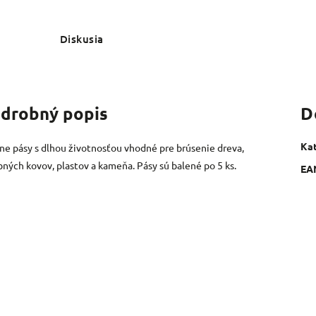
Diskusia
drobný popis
D
Ka
ne pásy s dlhou životnosťou vhodné pre brúsenie dreva,
bných kovov, plastov a kameňa. Pásy sú balené po 5 ks.
EA