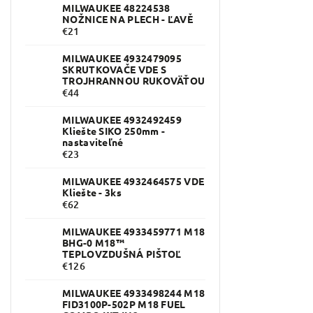
MILWAUKEE 48224538
NOŽNICE NA PLECH - ĽAVĚ
€21
MILWAUKEE 4932479095
SKRUTKOVAČE VDE S
TROJHRANNOU RUKOVÄŤOU
€44
MILWAUKEE 4932492459
Kliešte SIKO 250mm -
nastaviteľné
€23
MILWAUKEE 4932464575 VDE
Kliešte - 3ks
€62
MILWAUKEE 4933459771 M18
BHG-0 M18™
TEPLOVZDUŠNÁ PIŠTOĽ
€126
MILWAUKEE 4933498244 M18
FID3100P-502P M18 FUEL