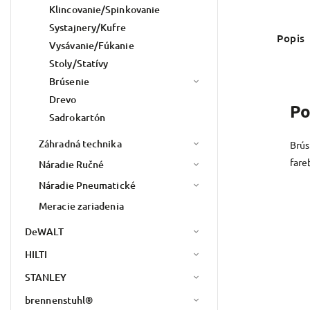
Klincovanie/Spinkovanie
Systajnery/Kufre
Popis
Vysávanie/Fúkanie
Stoly/Statívy
Brúsenie
Drevo
Po
Sadrokartón
Záhradná technika
Brús
fare
Náradie Ručné
Náradie Pneumatické
Meracie zariadenia
DeWALT
HILTI
STANLEY
brennenstuhl®