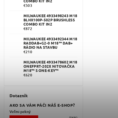
COMBO KIT IN2
€503
MILWAUKEE 4933498243 M18
BLHX100P-502P BRUSHLESS
COMBO KIT IN2
€872
MILWAUKEE 4933492344 M18
RADDAB+G2-0 M18™ DAB+
RÁDIO NA STAVBU
€210
MILWAUKEE 4933478602 M18
ONEFPRT-202X NITOVAČKA
M18™ S ONE-KEY™
€620
Dotazník
AKO SA VÁM PÁČI NÁŠ E-SHOP?
Veľmi pekný
(56%)