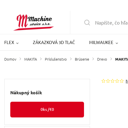
FLEX
ZÁKAZKOVÁ 3D TLAČ
MILWAUKEE
Domov
MAKITA
Príslušenstvo
Brúsenie
Drevo
/
/
/
/
/
MAKITA
Nákupný košík
0
ks /
€0