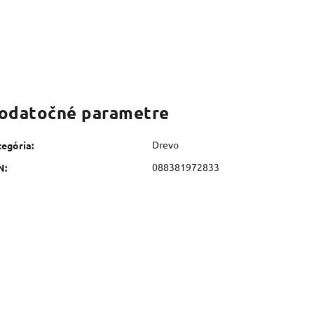
odatočné parametre
Drevo
tegória
:
088381972833
N
: