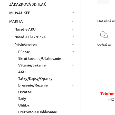
ZÁKAZKOVÁ 3D TLAČ
MILWAUKEE
Detailné i
MAKITA
Náradie AKU
Náradie Elektrické
Príslušenstvo
Opýtať sa
Pílenie
Skrutkovanie/Uťahovanie
Vŕtanie/Sekanie
AKU
Tašky/Kapsy/Opasky
Brúsenie/Rezanie
Ostatné
Telefon
Sady
+42
Uhlíky
Frézovanie/Hoblovanie