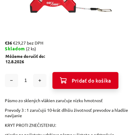
€36
€29,27 bez DPH
Skladom
(2 ks)
Môžeme doručiť do:
12.8.2026
Pridať do košíka
Pásmo zo sklených vlákien zaručuje nízku hmotnosť
Prevody 3 : 1 zaručujú 10-krát dlhšiu životnosť prevodov a hladšie
navíjanie
KRYT PROTI ZNEČISTENIU:
stierka na nečistoty udržiava pásmo v čistote a odstraňuje