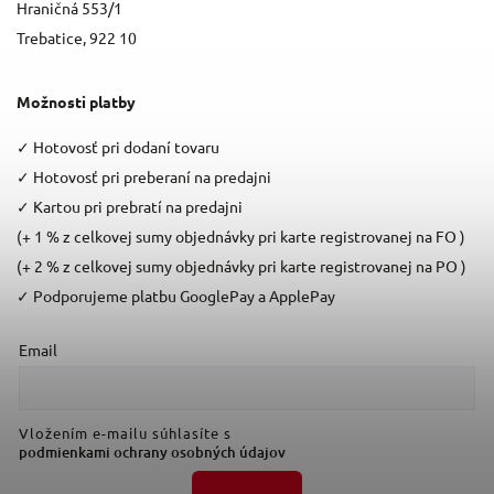
Hraničná 553/1
Trebatice, 922 10
Možnosti platby
✓
Hotovosť pri dodaní tovaru
✓
Hotovosť pri preberaní na predajni
✓
Kartou pri prebratí na predajni
(+ 1 % z celkovej sumy objednávky pri karte registrovanej na FO )
(+ 2 % z celkovej sumy objednávky pri karte registrovanej na PO )
✓
Podporujeme platbu GooglePay a ApplePay
Email
Vložením e-mailu súhlasíte s
podmienkami ochrany osobných údajov