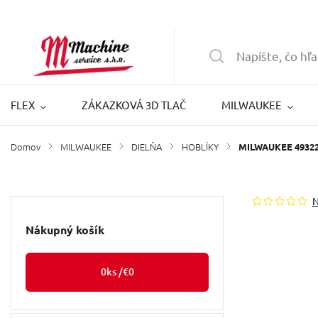
FLEX
ZÁKAZKOVÁ 3D TLAČ
MILWAUKEE
Domov
MILWAUKEE
DIELŇA
HOBLÍKY
/
/
/
/
MILWAUKEE 493227
Nákupný košík
0
ks /
€0