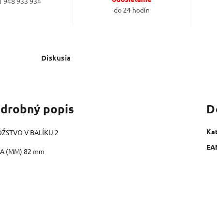
1 948 933 934
do 24 hodín
Diskusia
drobný popis
D
Ka
ŽSTVO V BALÍKU 2
EA
KA (MM) 82 mm