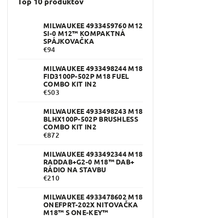
Top 10 produktov
MILWAUKEE 4933459760 M12
SI-0 M12™ KOMPAKTNÁ
SPÁJKOVAČKA
€94
MILWAUKEE 4933498244 M18
FID3100P-502P M18 FUEL
COMBO KIT IN2
€503
MILWAUKEE 4933498243 M18
BLHX100P-502P BRUSHLESS
COMBO KIT IN2
€872
MILWAUKEE 4933492344 M18
RADDAB+G2-0 M18™ DAB+
RÁDIO NA STAVBU
€210
MILWAUKEE 4933478602 M18
ONEFPRT-202X NITOVAČKA
M18™ S ONE-KEY™