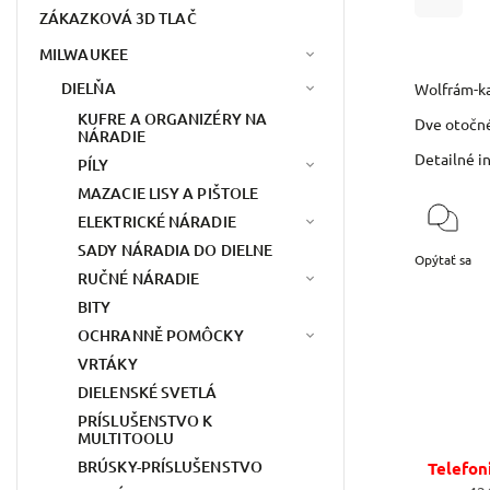
ZÁKAZKOVÁ 3D TLAČ
MILWAUKEE
DIELŇA
Wolfrám-ka
KUFRE A ORGANIZÉRY NA
Dve otočné
NÁRADIE
Detailné i
PÍLY
MAZACIE LISY A PIŠTOLE
ELEKTRICKÉ NÁRADIE
SADY NÁRADIA DO DIELNE
Opýtať sa
RUČNÉ NÁRADIE
BITY
OCHRANNĚ POMÔCKY
VRTÁKY
DIELENSKÉ SVETLÁ
PRÍSLUŠENSTVO K
MULTITOOLU
BRÚSKY-PRÍSLUŠENSTVO
Telefon