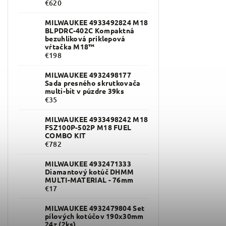
€620
MILWAUKEE 4933492824 M18
BLPDRC-402C Kompaktná
bezuhlíková príklepová
vŕtačka M18™
€198
MILWAUKEE 4932498177
Sada presného skrutkovača
multi-bit v púzdre 39ks
€35
MILWAUKEE 4933498242 M18
FSZ100P-502P M18 FUEL
COMBO KIT
€782
MILWAUKEE 4932471333
Diamantový kotúč DHMM
MULTI-MATERIAL - 76mm
€17
MILWAUKEE 4932479804 Set
pílových kotúčov 190x30mm
24z (2ks)