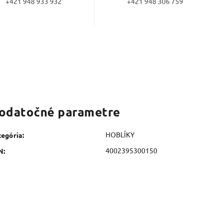
+421 948 933 932
+421 948 306 759
odatočné parametre
HOBLÍKY
tegória
:
4002395300150
N
: