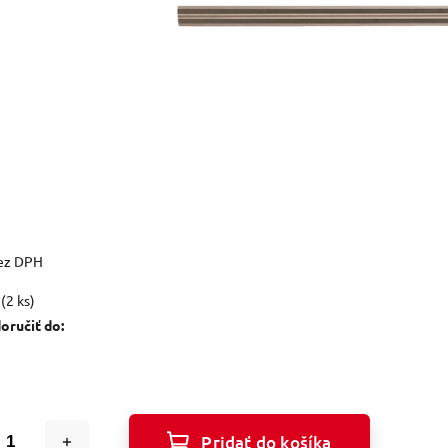
bez DPH
(2 ks)
ručiť do:
Pridať do košíka