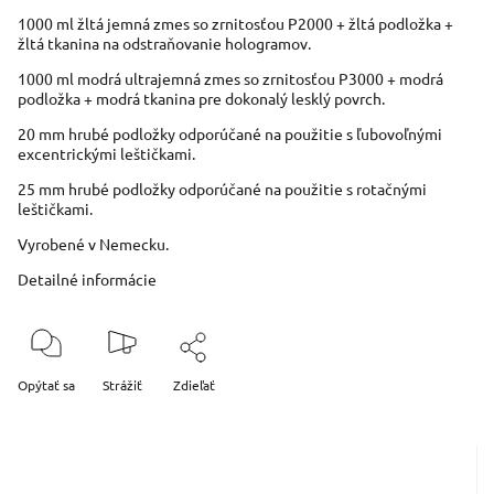
1000 ml žltá jemná zmes so zrnitosťou P2000 + žltá podložka +
žltá tkanina na odstraňovanie hologramov.
1000 ml modrá ultrajemná zmes so zrnitosťou P3000 + modrá
podložka + modrá tkanina pre dokonalý lesklý povrch.
20 mm hrubé podložky odporúčané na použitie s ľubovoľnými
excentrickými leštičkami.
25 mm hrubé podložky odporúčané na použitie s rotačnými
leštičkami.
Vyrobené v Nemecku.
Detailné informácie
Opýtať sa
Strážiť
Zdieľať