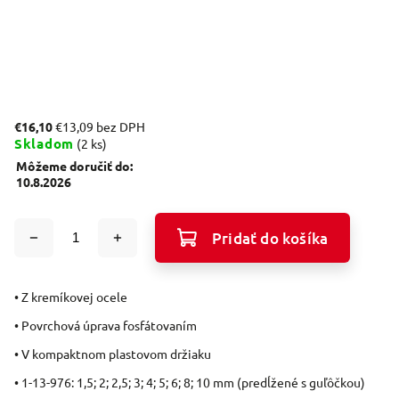
€16,10
€13,09 bez DPH
Skladom
(2 ks)
Môžeme doručiť do:
10.8.2026
Pridať do košíka
• Z kremíkovej ocele
• Povrchová úprava fosfátovaním
• V kompaktnom plastovom držiaku
• 1-13-976: 1,5; 2; 2,5; 3; 4; 5; 6; 8; 10 mm (predĺžené s guľôčkou)