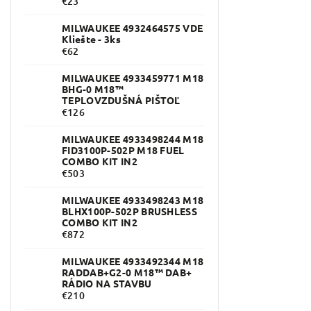
€23
MILWAUKEE 4932464575 VDE
Kliešte - 3ks
€62
MILWAUKEE 4933459771 M18
BHG-0 M18™
TEPLOVZDUŠNÁ PIŠTOĽ
€126
MILWAUKEE 4933498244 M18
FID3100P-502P M18 FUEL
COMBO KIT IN2
€503
MILWAUKEE 4933498243 M18
BLHX100P-502P BRUSHLESS
COMBO KIT IN2
€872
MILWAUKEE 4933492344 M18
RADDAB+G2-0 M18™ DAB+
RÁDIO NA STAVBU
€210