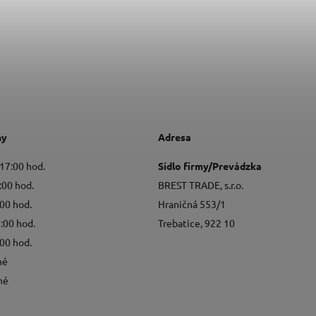
ny
Adresa
 17:00 hod.
Sídlo firmy/Prevádzka
:00 hod.
BREST TRADE, s.r.o.
:00 hod.
Hraničná 553/1
7:00 hod.
Trebatice, 922 10
:00 hod.
né
né