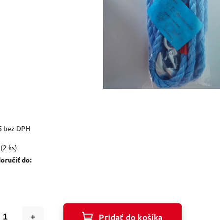
5 bez DPH
(2 ks)
ručiť do:
Pridať do košíka