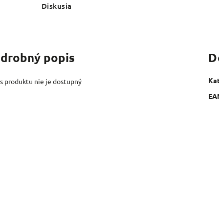
Diskusia
drobný popis
D
Ka
s produktu nie je dostupný
EA