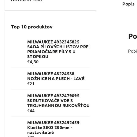
Popis
Top 10 produktov
Po
MILWAUKEE 4932345825
SADA PÍLOVÝCH LISTOV PRE
Popi
PRIAMOČIARE PÍLY S U
STOPKOU
€4,50
MILWAUKEE 48224538
NOŽNICE NA PLECH - ĽAVĚ
€21
MILWAUKEE 4932479095
SKRUTKOVAČE VDE S
TROJHRANNOU RUKOVÄŤOU
€44
MILWAUKEE 4932492459
Kliešte SIKO 250mm -
nastaviteľné