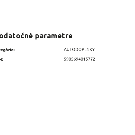
odatočné parametre
AUTODOPLNKY
tegória
:
5905694015772
N
: