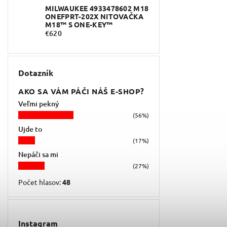
MILWAUKEE 4933478602 M18
ONEFPRT-202X NITOVAČKA
M18™ S ONE-KEY™
€620
Dotazník
AKO SA VÁM PÁČI NÁŠ E-SHOP?
Veľmi pekný
(56%)
Ujde to
(17%)
Nepáči sa mi
(27%)
Počet hlasov:
48
Instagram