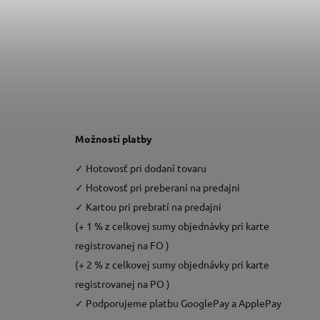
Možnosti platby
✓
Hotovosť pri dodaní tovaru
✓
Hotovosť pri preberaní na predajni
✓
Kartou pri prebratí na predajni
(+ 1 % z celkovej sumy objednávky pri karte
registrovanej na FO )
(+ 2 % z celkovej sumy objednávky pri karte
registrovanej na PO )
✓
Podporujeme platbu GooglePay a ApplePay