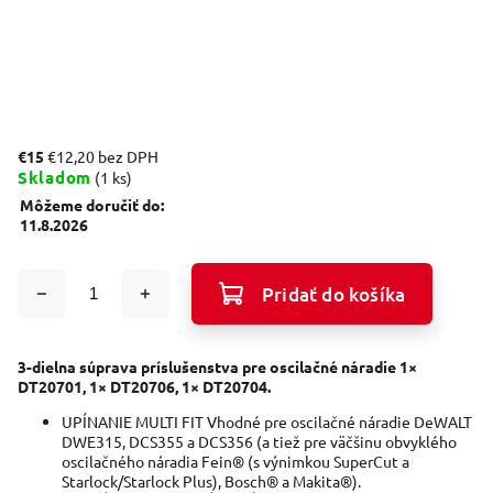
€15
€12,20 bez DPH
Skladom
(1 ks)
Môžeme doručiť do:
11.8.2026
Pridať do košíka
3-dielna súprava príslušenstva pre oscilačné náradie 1×
DT20701, 1× DT20706, 1× DT20704.
UPÍNANIE MULTI FIT Vhodné pre oscilačné náradie DeWALT
DWE315, DCS355 a DCS356 (a tiež pre väčšinu obvyklého
oscilačného náradia Fein® (s výnimkou SuperCut a
Starlock/Starlock Plus), Bosch® a Makita®).