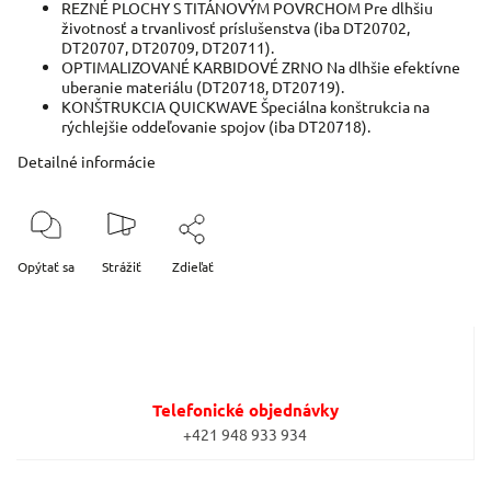
REZNÉ PLOCHY S TITÁNOVÝM POVRCHOM Pre dlhšiu
životnosť a trvanlivosť príslušenstva (iba DT20702,
DT20707, DT20709, DT20711).
OPTIMALIZOVANÉ KARBIDOVÉ ZRNO Na dlhšie efektívne
uberanie materiálu (DT20718, DT20719).
KONŠTRUKCIA QUICKWAVE Špeciálna konštrukcia na
rýchlejšie oddeľovanie spojov (iba DT20718).
Detailné informácie
Opýtať sa
Strážiť
Zdieľať
Telefonické objednávky
+421 948 933 934