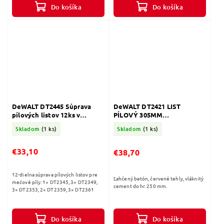
Do košíka
Do košíka
DeWALT DT2445 Súprava
DeWALT DT2421 LIST
pílových listov 12ks v
PÍLOVÝ 305MM
úložnom púzdre
TEHLY,VLÁKNITÝ CEMENT
Skladom
(1 ks)
Skladom
(1 ks)
1ks
€33,10
€38,70
12-dielna súprava pílových listov pre
Ľahčený betón, červené tehly, vláknitý
mečové píly: 1× DT2345, 3× DT2349,
cement do hr. 250 mm.
3× DT2353, 2× DT2359, 3× DT2361
Do košíka
Do košíka