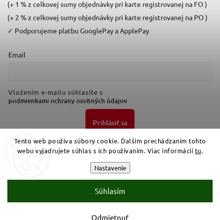
(+ 1 % z celkovej sumy objednávky pri karte registrovanej na FO )
(+ 2 % z celkovej sumy objednávky pri karte registrovanej na PO )
✓
Podporujeme platbu GooglePay a ApplePay
Email
Vložením e-mailu súhlasíte s
podmienkami ochrany osobných údajov
Prihlásiť sa
Tento web používa súbory cookie. Ďalším prechádzaním tohto
webu vyjadrujete súhlas s ich používaním. Viac informácií
tu
.
Nastavenie
Súhlasím
Copyright 2026
Bresttrade
. Všetky práva vyhradené.
Upraviť nastavenie cookies
Odmietnuť