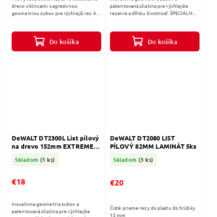
drevo s klincami s agresívnou
patentovaná zliatina pre rýchlejšie
geometriou zubov pre rýchlejší rez Až
rezanie a dlhšiu životnosť. ŠPECIÁLNA
o 50 % viac rezov na jedno nabitie
GEOMETRIA ZUBOV Extrémne rýchle
akumulátora oproti štandardným...
rezanie a dlhšia životnosť pre
optimálne...
Do košíka
Do košíka
DeWALT DT2300L List pílový
DeWALT DT2080 LIST
na drevo 152mm EXTREME
PÍLOVÝ 82MM LAMINÁT 5ks
pre mečové píly 5ks
Skladom
(1 ks)
Skladom
(3 ks)
€18
€20
Inovatívna geometria zubov a
Čisté priame rezy do plastu do hrúbky
patentovaná zliatina pre rýchlejšie
15 mm