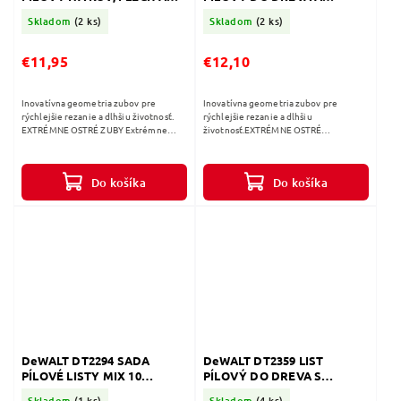
TRUBKY DO 8MM 152MM
PLASTU 152mm 5KS
Skladom
(2 ks)
Skladom
(2 ks)
5ks
€11,95
€12,10
Inovatívna geometria zubov pre
Inovatívna geometria zubov pre
rýchlejšie rezanie a dlhšiu životnosť.
rýchlejšie rezanie a dlhšiu
EXTRÉMNE OSTRÉ ZUBY Extrémne
životnosť.EXTRÉMNE OSTRÉ
rýchle rezanie a dlhšia životnosť. Pre
ZUBYExtrémne rýchle rezanie a dlhšia
optimálny rez. AGRESÍVNY UHOL
životnosť. Pre optimálny rez.ZVÝŠENÁ
Tvrdená...
ODOLNOSŤ PROTI...
Do košíka
Do košíka
DeWALT DT2294 SADA
DeWALT DT2359 LIST
PÍLOVÉ LISTY MIX 10
PÍLOVÝ DO DREVA S
DIELNA
KLINCAMI 152MM 5ks
Skladom
(1 ks)
Skladom
(4 ks)