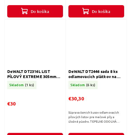
akumulátora oproti štandardným...
Do košíka
Do košíka
DeWALT DT2316L LIST
DeWALT DT2446 sada 8 ks
PÍLOVÝ EXTREME 305mm
odlamovacích plátkov na
DEMOLITION 5ks
rezanie kou v uzatváracom
Skladom
(1 ks)
Skladom
(6 ks)
púzdre
€30,30
€30
Súprava ôsmich kusov odlamovacích
pílových listov pre mečové píly a
úložné púzdro. TEPELNE ODOLNÁ
VRSTVA TOUGH COATTM Zaručuje
predĺžený výkon pílového listu.
ROZSTUP ZUBOV...