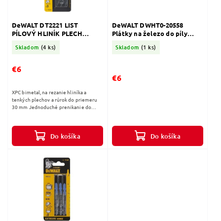
DeWALT DT2221 LIST
DeWALT DWHT0-20558
PÍLOVÝ HLINÍK PLECH
Plátky na železo do píly
100MM 3ks
DWHT0-20547 - 3 ks
Skladom
(4 ks)
Skladom
(1 ks)
€6
€6
XPC bimetal, na rezanie hliníka a
tenkých plechov a rúrok do priemeru
30 mm Jednoduché prenikanie do
materiálov, presné rezy a extrémna
životnosť. VYSOKO KVALITNÁ OCEĽ
Zlepšená...
Do košíka
Do košíka