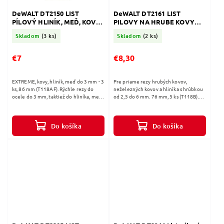
DeWALT DT2150 LIST
DeWALT DT2161 LIST
PÍLOVÝ HLINÍK, MEĎ, KOV
PILOVY NA HRUBE KOVY
86MM 3ks
5ks
Skladom
(3 ks)
Skladom
(2 ks)
€7
€8,30
EXTREME, kovy, hliník, meď do 3 mm - 3
Pre priame rezy hrubých kovov,
ks, 86 mm (T118AF). Rýchle rezy do
neželezných kovov a hliníka s hrúbkou
ocele do 3 mm, taktiež do hliníka, medi,
od 2,5 do 6 mm. 76 mm, 5 ks (T118B).
mosadze a iných neželezných kovov do
Rovné rezy do plných materiálov (oceľ
hrúbky 3 mm VLASTNOSTI: •...
a neželezné kovy) VLASTNOSTI: •...
Do košíka
Do košíka