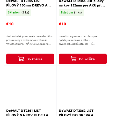
DeWALT DT2205 LIST
DeWALT DT2346 List pílový
PÍLOVÝ 100mm DREVO A
na kov 152mm pre AKU píly
PLAST DO 30MM 5ks
5ks
Skladom
(3 ks)
Skladom
(1 ks)
€10
€10
Jednoduché prenikanie do materiálov,
Inovatívna geometria zubov pre
presné rezy a extrémna životnosť.
rýchlejšie rezanie a dlhšiu
VYSOKO KVALITNÁ OCEĽ Zlepšená
životnosť.EXTRÉMNE OSTRÉ
kontrola a čistý rez u najrôznejších
ZUBYExtrémne rýchle rezanie a dlhšia
obrobkov aj u oblúkov s malým...
životnosť. Pre optimálny
rez.AGRESÍVNY UHOLTvrdená...
Do košíka
Do košíka
DeWALT DT2361 LIST
DeWALT DT2362 LIST
PÍLOVÝ NA KOV, PLECH A
PÍLOVÝ DO DREVA A