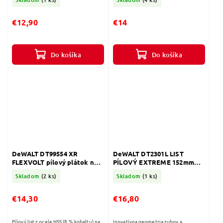
€12,90
€14
Do košíka
Do košíka
DeWALT DT99554 XR
DeWALT DT2301L LIST
FLEXVOLT pílový plátok na
PÍLOVÝ EXTREME 152mm
drevo s klincami 5ks, 152 mm
DEMOLITION KOV 5ks
Skladom
(2 ks)
Skladom
(1 ks)
4/6 TPI
€14,30
€16,80
Pílový list z ocele HSS (8 % kobaltu) na
Inovatívna geometria zubov a