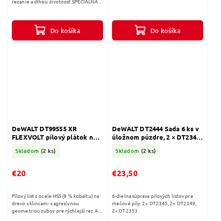
rezanie a dlhšiu životnosť.ŠPECIÁLNA
GEOMETRIA ZUBOVExtrémne rýchle
rezanie a dlhšia životnosť pre
optimálne...
Do košíka
Do košíka
DeWALT DT99555 XR
DeWALT DT2444 Sada 6 ks v
FLEXVOLT pílový plátok na
úložnom púzdre, 2 × DT2345,
drevo s klincami 5ks, 230 mm
DT2349, 2 × DT2353
Skladom
(2 ks)
Skladom
(2 ks)
4/6 TPI
€20
€23,50
Pílový list z ocele HSS (8 % kobaltu) na
6-dielna súprava pílových listov pre
drevo s klincami s agresívnou
mečové píly: 2× DT2345, 2× DT2349,
geometriou zubov pre rýchlejší rez Až
2× DT2353
o 50 % viac rezov na jedno nabitie