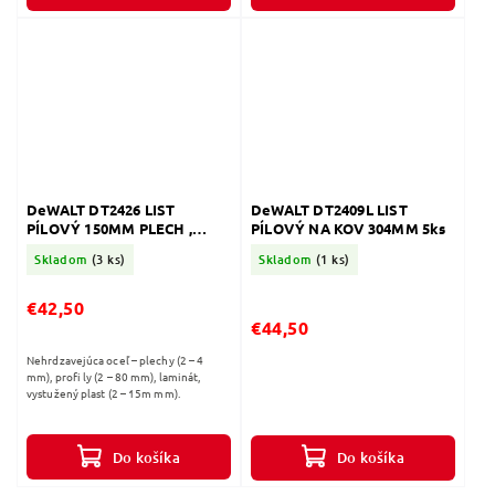
DeWALT DT2426 LIST
DeWALT DT2409L LIST
PÍLOVÝ 150MM PLECH ,
PÍLOVÝ NA KOV 304MM 5ks
NEREZ
Skladom
(3 ks)
Skladom
(1 ks)
€42,50
€44,50
Nehrdzavejúca oceľ – plechy (2 – 4
mm), profi ly (2 – 80 mm), laminát,
vystužený plast (2 – 15m mm).
Do košíka
Do košíka