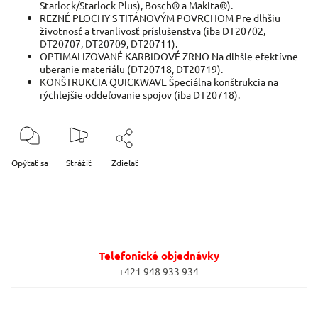
Starlock/Starlock Plus), Bosch® a Makita®).
REZNÉ PLOCHY S TITÁNOVÝM POVRCHOM Pre dlhšiu
životnosť a trvanlivosť príslušenstva (iba DT20702,
DT20707, DT20709, DT20711).
OPTIMALIZOVANÉ KARBIDOVÉ ZRNO Na dlhšie efektívne
uberanie materiálu (DT20718, DT20719).
KONŠTRUKCIA QUICKWAVE Špeciálna konštrukcia na
rýchlejšie oddeľovanie spojov (iba DT20718).
Opýtať sa
Strážiť
Zdieľať
Telefonické objednávky
+421 948 933 934