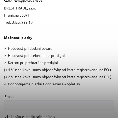
Sídlo firmy/Prevádzka
BREST TRADE, s.r.o.
Hraničná 553/1
Trebatice, 922 10
Možnosti platby
✓
Hotovosť pri dodaní tovaru
✓
Hotovosť pri preberaní na predajni
✓
Kartou pri prebratí na predajni
(+ 1 % z celkovej sumy objednávky pri karte registrovanej na FO )
(+ 2 % z celkovej sumy objednávky pri karte registrovanej na PO )
✓
Podporujeme platbu GooglePay a ApplePay
Email
Vložením e-mailu súhlasíte s