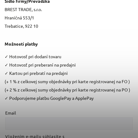
Sídlo firmy/Prevádzka
BREST TRADE, s.r.o.
Hraničná 553/1
Trebatice, 922 10
Možnosti platby
✓
Hotovosť pri dodaní tovaru
✓
Hotovosť pri preberaní na predajni
✓
Kartou pri prebratí na predajni
(+ 1 % z celkovej sumy objednávky pri karte registrovanej na FO )
(+ 2 % z celkovej sumy objednávky pri karte registrovanej na PO )
✓
Podporujeme platbu GooglePay a ApplePay
Email
Vložením e-mailu súhlasíte s