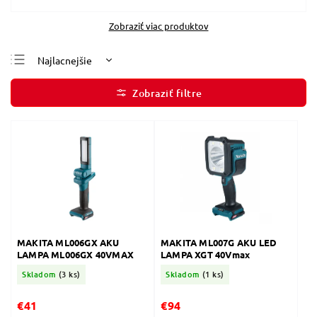
Zobraziť viac produktov
Najlacnejšie
Najdrahšie
Najpredávanejšie
Abecedne
MAKITA ML006GX AKU
MAKITA ML007G AKU LED
LAMPA ML006GX 40VMAX
LAMPA XGT 40Vmax
Skladom
(3 ks)
Skladom
(1 ks)
€41
€94