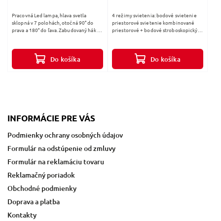
Pracovná Led lampa, hlava svetla
4 režimy svietenia: bodové svietenie
sklopná v 7 polohách, otočná 90° do
priestorové svietenie kombinované
prava a 180° do ľava. Zabudovaný hák v
priestorové + bodové stroboskopický
strednej časti rukoväte pre zavesenie
režim (je možné ho aktivovať
lampy na priemery až do 50 mm....
kedykoľvek, bez ohľadu na aktuálne...
Do košíka
Do košíka
INFORMÁCIE PRE VÁS
Podmienky ochrany osobných údajov
Formulár na odstúpenie od zmluvy
Formulár na reklamáciu tovaru
Reklamačný poriadok
Obchodné podmienky
Doprava a platba
Kontakty