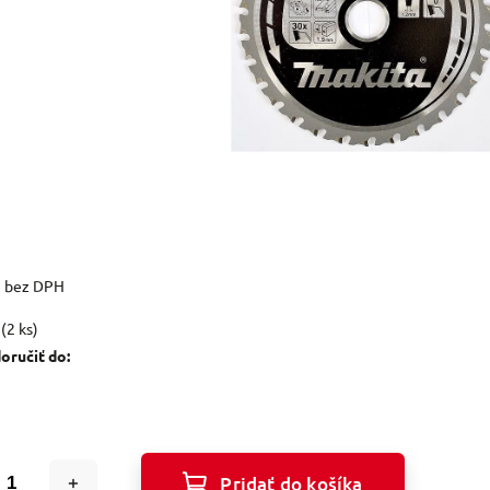
1 bez DPH
(2 ks)
ručiť do:
Pridať do košíka