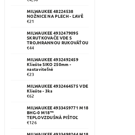
MILWAUKEE 48224538
NOŽNICE NA PLECH - ĽAVĚ
€21
MILWAUKEE 4932479095
SKRUTKOVAČE VDE S
TROJHRANNOU RUKOVÄŤOU
€44
MILWAUKEE 4932492459
Kliešte SIKO 250mm -
nastaviteľné
€23
MILWAUKEE 4932464575 VDE
Kliešte - 3ks
€62
MILWAUKEE 4933459771 M18
BHG-0 M18™
TEPLOVZDUŠNÁ PIŠTOĽ
€126
MILWAUKEE 4933498244 M18