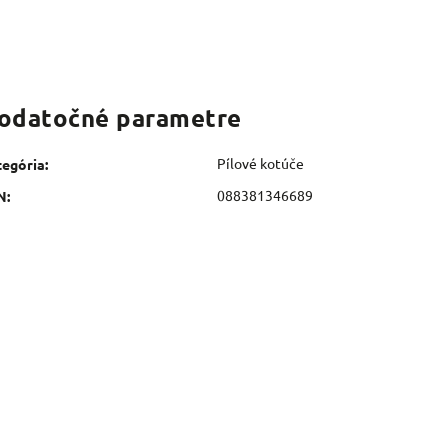
odatočné parametre
Pílové kotúče
tegória
:
088381346689
N
: