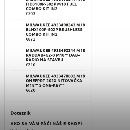
FID3100P-502P M18 FUEL
COMBO KIT IN2
€503
MILWAUKEE 4933498243 M18
BLHX100P-502P BRUSHLESS
COMBO KIT IN2
€872
MILWAUKEE 4933492344 M18
RADDAB+G2-0 M18™ DAB+
RÁDIO NA STAVBU
€210
MILWAUKEE 4933478602 M18
ONEFPRT-202X NITOVAČKA
M18™ S ONE-KEY™
€620
Dotazník
AKO SA VÁM PÁČI NÁŠ E-SHOP?