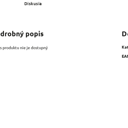
Diskusia
drobný popis
D
Ka
s produktu nie je dostupný
EA