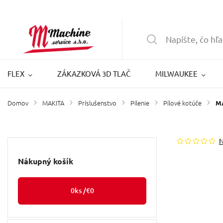
FLEX
ZÁKAZKOVÁ 3D TLAČ
MILWAUKEE
Domov
MAKITA
Príslušenstvo
Pílenie
Pílové kotúče
/
/
/
/
/
MA
Nákupný košík
0
ks /
€0