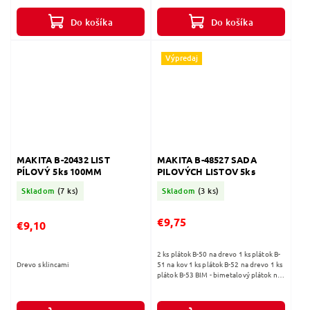
Do košíka
Do košíka
Výpredaj
MAKITA B-20432 LIST
MAKITA B-48527 SADA
PÍLOVÝ 5ks 100MM
PILOVÝCH LISTOV 5ks
Skladom
(7 ks)
Skladom
(3 ks)
€9,75
€9,10
2 ks plátok B-50 na drevo 1 ks plátok B-
Drevo s klincami
51 na kov 1 ks plátok B-52 na drevo 1 ks
plátok B-53 BIM - bimetalový plátok na
lamino