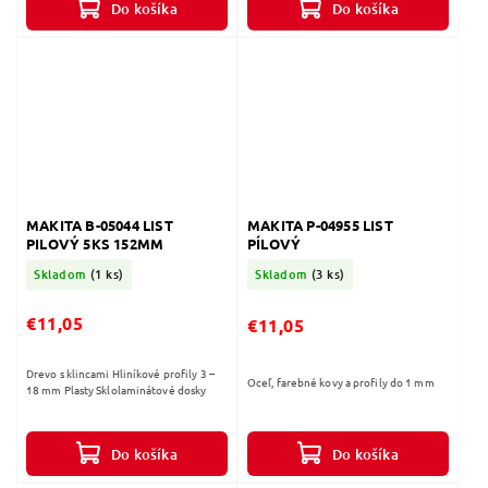
Do košíka
Do košíka
MAKITA B-05044 LIST
MAKITA P-04955 LIST
PILOVÝ 5KS 152MM
PÍLOVÝ
Skladom
(1 ks)
Skladom
(3 ks)
€11,05
€11,05
Drevo s klincami Hliníkové profily 3 –
Oceľ, farebné kovy a profily do 1 mm
18 mm Plasty Sklolaminátové dosky
Do košíka
Do košíka