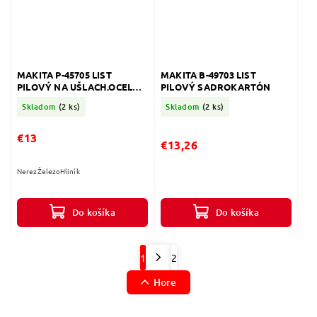
MAKITA P-45705 LIST
MAKITA B-49703 LIST
PILOVÝ NA UŠLACH.OCEL
PILOVÝ SADROKARTÓN
150MM 5ks
Skladom
(2 ks)
Skladom
(2 ks)
€13
€13,26
NerezŽelezoHliník
Do košíka
Do košíka
1
2
Hore