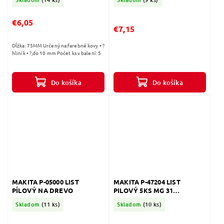
€6,05
€7,15
Dĺžka: 75MM Určený na:farebné kovy • ?
hliník • ?,do 10 mm Počet ks v balení: 5
Do košíka
Do košíka
MAKITA P-05000 LIST
MAKITA P-47204 LIST
PÍLOVÝ NA DREVO
PILOVÝ 5KS MG 31
SENDVIČOVÉ PANELY
Skladom
(11 ks)
Skladom
(10 ks)