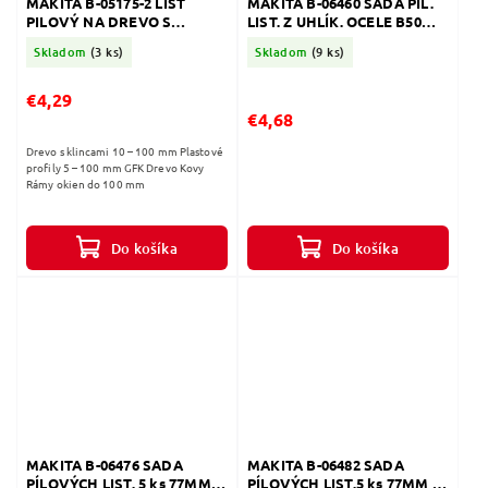
MAKITA B-05175-2 LIST
MAKITA B-06460 SADA PIL.
PILOVÝ NA DREVO S
LIST. Z UHLÍK. OCELE B50
KLINCAMI
5KS
Skladom
(3 ks)
Skladom
(9 ks)
€4,29
€4,68
Drevo s klincami 10 – 100 mm Plastové
profily 5 – 100 mm GFK Drevo Kovy
Rámy okien do 100 mm
Do košíka
Do košíka
MAKITA B-06476 SADA
MAKITA B-06482 SADA
PÍLOVÝCH LIST. 5 ks 77MM
PÍLOVÝCH LIST.5 ks 77MM B-