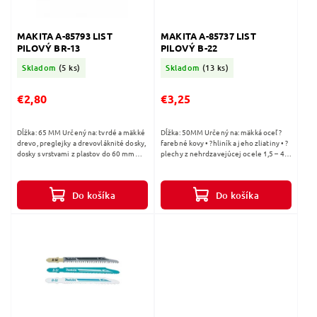
MAKITA A-85793 LIST
MAKITA A-85737 LIST
PILOVÝ BR-13
PILOVÝ B-22
Skladom
(5 ks)
Skladom
(13 ks)
€2,80
€3,25
Dĺžka: 65 MM Určený na: tvrdé a mäkké
Dĺžka: 50MM Určený na: mäkká oceľ ?
drevo, preglejky a drevovláknité dosky,
farebné kovy • ?hliník a jeho zliatiny • ?
dosky s vrstvami z plastov do 60 mm
plechy z nehrdzavejúcej ocele 1,5 – 4
Počet ks v balení: 5
mm Počet ks v balení: 5
Do košíka
Do košíka