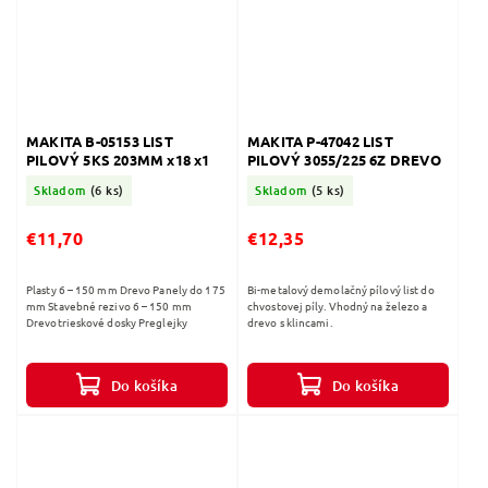
MAKITA B-05153 LIST
MAKITA P-47042 LIST
PILOVÝ 5KS 203MM x18 x1
PILOVÝ 3055/225 6Z DREVO
Skladom
(6 ks)
Skladom
(5 ks)
€11,70
€12,35
Plasty 6 – 150 mm Drevo Panely do 175
Bi-metalový demolačný pílový list do
mm Stavebné rezivo 6 – 150 mm
chvostovej píly. Vhodný na železo a
Drevotrieskové dosky Preglejky
drevo s klincami.
Do košíka
Do košíka