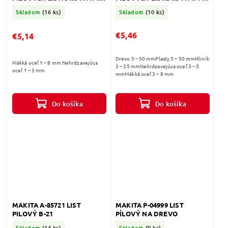
B-51
52
Skladom
(16 ks)
Skladom
(10 ks)
€5,46
€5,14
Drevo 5 – 50 mmPlasty 5 – 50 mmHliník
Mäkká oceľ 1 – 8 mm Nehrdzavejúca
3 – 35 mmNehrdzavejúca oceľ 3 – 5
oceľ 1 – 3 mm
mmMäkká oceľ 3 – 8 mm
Do košíka
Do košíka
MAKITA A-85721 LIST
MAKITA P-04999 LIST
PILOVÝ B-21
PÍLOVÝ NA DREVO
Skladom
(14 ks)
Skladom
(9 ks)