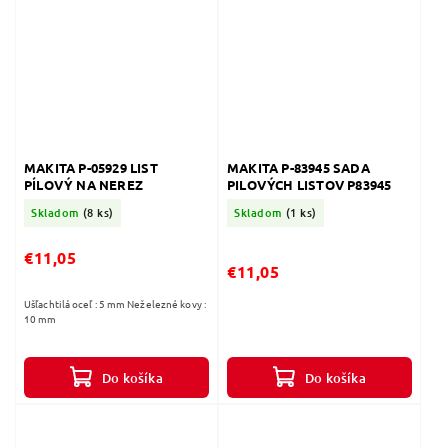
MAKITA P-05929 LIST
MAKITA P-83945 SADA
PÍLOVÝ NA NEREZ
PILOVÝCH LISTOV P83945
Skladom
(8 ks)
Skladom
(1 ks)
€11,05
€11,05
Ušľachtilá oceľ : 5 mm Neželezné kovy :
10 mm
Do košíka
Do košíka