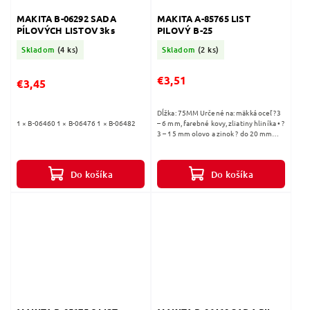
MAKITA B-06292 SADA
MAKITA A-85765 LIST
PÍLOVÝCH LISTOV 3ks
PILOVÝ B-25
Skladom
(4 ks)
Skladom
(2 ks)
€3,51
€3,45
Dĺžka: 75MM Určené na: mäkká oceľ ?3
1 × B-06460 1 × B-06476 1 × B-06482
– 6 mm, farebné kovy, zliatiny hliníka • ?
3 – 15 mm olovo a zinok ? do 20 mm
plasty do 30 mm, vystužené plasty do
20 mm Počet ks v balení: 5
Do košíka
Do košíka