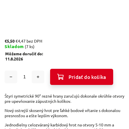
€5,50
€4,47 bez DPH
Skladom
(7 ks)
Môžeme doručiť do:
11.8.2026
Pridať do košíka
Štyri symetrické 90° rezné hrany zaručujú dokonale okrúhle otvory
pre upevňovanie zápustných kolíkov.
Nový ostrejší skosený hrot pre ľahké bodové vŕtanie s dokonalou
presnosťou a ešte lepším výkonom.
Jednodielny celozváraný karbidový hrot na otvory 5-10 mm a