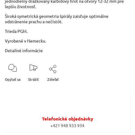
jednodielny drážkovaný karbidový hrot na otvory 12-32 mm pre
lepšiu životnosť.
Široká symetrická geometria špirály zaisťuje optimálne
odstránenie prachu a nečistôt.
Trieda PGM.
Vyrobené v Nemecku.
Detailné informácie
Opýtať sa
Strážiť
Zdieľať
Telefonické objednávky
+421 948 933 934