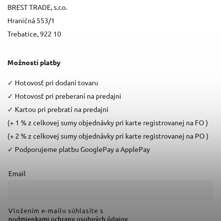
BREST TRADE, s.r.o.
Hraničná 553/1
Trebatice, 922 10
Možnosti platby
✓
Hotovosť pri dodaní tovaru
✓
Hotovosť pri preberaní na predajni
✓
Kartou pri prebratí na predajni
(+ 1 % z celkovej sumy objednávky pri karte registrovanej na FO )
(+ 2 % z celkovej sumy objednávky pri karte registrovanej na PO )
✓
Podporujeme platbu GooglePay a ApplePay
Email
Vložením e-mailu súhlasíte s
podmienkami ochrany osobných údajov