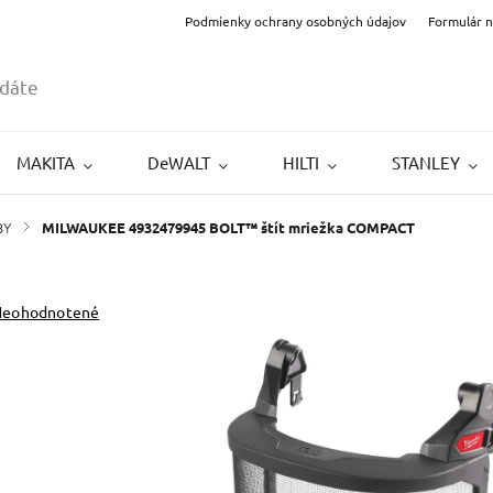
Podmienky ochrany osobných údajov
Formulár 
MAKITA
DeWALT
HILTI
STANLEY
BY
/
MILWAUKEE 4932479945 BOLT™ štít mriežka COMPACT
Neohodnotené