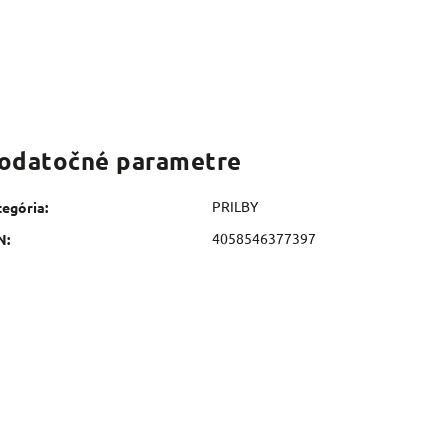
odatočné parametre
PRILBY
tegória
:
4058546377397
N
: