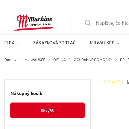
FLEX
ZÁKAZKOVÁ 3D TLAČ
MILWAUKEE
Domov
MILWAUKEE
DIELŇA
OCHRANNĚ POMÔCKY
PRIL
/
/
/
/
Nákupný košík
0
ks /
€0