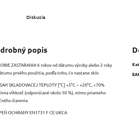
Diskusia
drobný popis
D
Ka
BIE ZASTARANIA 6 rokov od dátumu výroby alebo 2 roky
átumu prvého použitia, podľa toho, čo nastane skôr.
EA
SAH SKLADOVACEJ TEPLOTY [°C] +5°C ~ +20°C, <70%
tívna vlhkosť (odporúčané okolo 50 %), mimo priameho
čného žiarenia
PEŇ OCHRANY EN1731 F CE UKCA