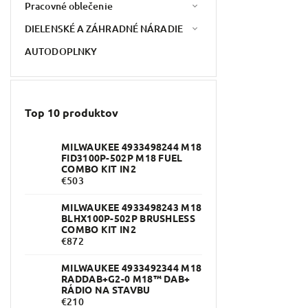
Pracovné oblečenie
DIELENSKÉ A ZÁHRADNÉ NÁRADIE
AUTODOPLNKY
Top 10 produktov
MILWAUKEE 4933498244 M18
FID3100P-502P M18 FUEL
COMBO KIT IN2
€503
MILWAUKEE 4933498243 M18
BLHX100P-502P BRUSHLESS
COMBO KIT IN2
€872
MILWAUKEE 4933492344 M18
RADDAB+G2-0 M18™ DAB+
RÁDIO NA STAVBU
€210