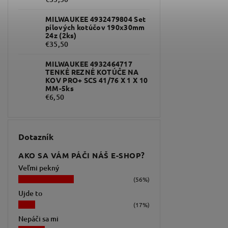
MILWAUKEE 4932479804 Set
pílových kotúčov 190x30mm
24z (2ks)
€35,50
MILWAUKEE 4932464717
TENKÉ REZNÉ KOTÚČE NA
KOV PRO+ SCS 41/76 X 1 X 10
MM-5ks
€6,50
Dotazník
AKO SA VÁM PÁČI NÁŠ E-SHOP?
Veľmi pekný
(56%)
Ujde to
(17%)
Nepáči sa mi