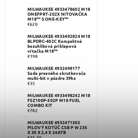
MILWAUKEE 4933478602 M18
ONEFPRT-202X NITOVAČKA
M18™ S ONE-KEY™
€620
MILWAUKEE 4933492824 M18
BLPDRC-402C Kompaktná
bezuhlíková príklepová
vŕtačka M18™
€198
MILWAUKEE 4932498177
Sada presného skrutkovača
multi-bit v púzdre 39ks
€35
MILWAUKEE 4933498242 M18
FSZ100P-502P M18 FUEL
COMBO KIT
€782
MILWAUKEE 4932471305
PILOVÝ KOTÚČ CSB P W 235
X 30 X 2,4 X 24ATB
€35,50