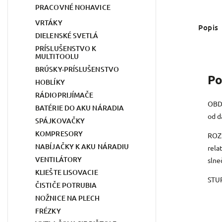
PRACOVNÉ NOHAVICE
VRTÁKY
Popis
DIELENSKÉ SVETLÁ
PRÍSLUŠENSTVO K
MULTITOOLU
BRÚSKY-PRÍSLUŠENSTVO
Po
HOBLÍKY
RÁDIOPRIJÍMAČE
OBDO
BATÉRIE DO AKU NÁRADIA
od d
SPÁJKOVAČKY
KOMPRESORY
ROZ
NABÍJAČKY K AKU NÁRADIU
rela
VENTILÁTORY
slne
KLIEŠTE LISOVACIE
STU
ČISTIČE POTRUBIA
NOŽNICE NA PLECH
FRÉZKY