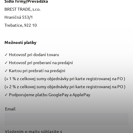
Sídlo firmy/Prevádzka
BREST TRADE, s.r.o.
Hraničná 553/1
Trebatice, 922 10
Možnosti platby
✓
Hotovosť pri dodaní tovaru
✓
Hotovosť pri preberaní na predajni
✓
Kartou pri prebratí na predajni
(+ 1 % z celkovej sumy objednávky pri karte registrovanej na FO )
(+ 2 % z celkovej sumy objednávky pri karte registrovanej na PO )
✓
Podporujeme platbu GooglePay a ApplePay
Email
Vložením e-mailu súhlasíte s