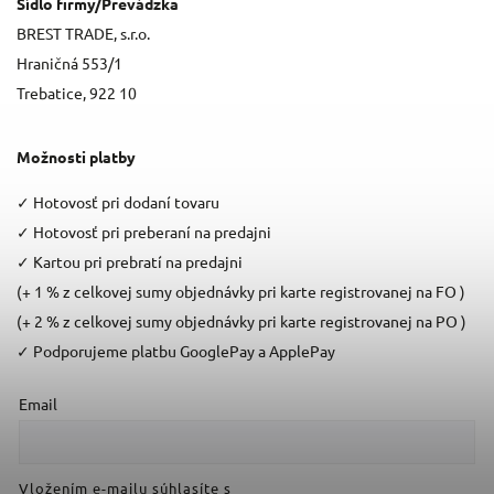
Sídlo firmy/Prevádzka
BREST TRADE, s.r.o.
Hraničná 553/1
Trebatice, 922 10
Možnosti platby
✓
Hotovosť pri dodaní tovaru
✓
Hotovosť pri preberaní na predajni
✓
Kartou pri prebratí na predajni
(+ 1 % z celkovej sumy objednávky pri karte registrovanej na FO )
(+ 2 % z celkovej sumy objednávky pri karte registrovanej na PO )
✓
Podporujeme platbu GooglePay a ApplePay
Email
Vložením e-mailu súhlasíte s